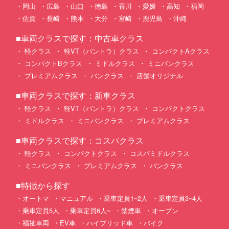
岡山
広島
山口
徳島
香川
愛媛
高知
福岡
佐賀
長崎
熊本
大分
宮崎
鹿児島
沖縄
■車両クラスで探す：中古車クラス
軽クラス
軽VT（バントラ）クラス
コンパクトAクラス
コンパクトBクラス
ミドルクラス
ミニバンクラス
プレミアムクラス
バンクラス
店舗オリジナル
■車両クラスで探す：新車クラス
軽クラス
軽VT（バントラ）クラス
コンパクトクラス
ミドルクラス
ミニバンクラス
プレミアムクラス
■車両クラスで探す：コスパクラス
軽クラス
コンパクトクラス
コスパミドルクラス
ミニバンクラス
プレミアムクラス
バンクラス
■特徴から探す
オートマ
マニュアル
乗車定員1~2人
乗車定員3~4人
乗車定員5人
乗車定員6人~
禁煙車
オープン
福祉車両
EV車
ハイブリッド車
バイク