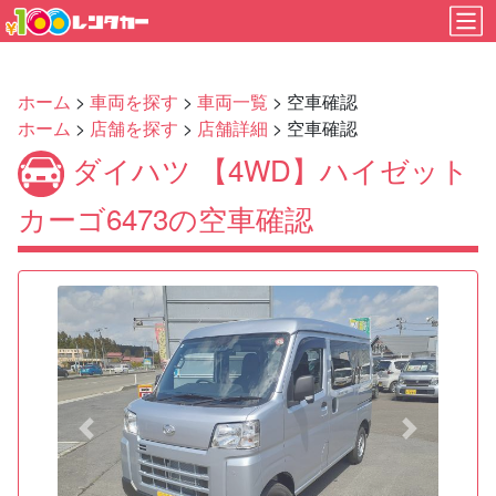
ホーム
>
車両を探す
>
車両一覧
> 空車確認
ホーム
>
店舗を探す
>
店舗詳細
> 空車確認
ダイハツ 【4WD】ハイゼット
カーゴ6473の空車確認
Previous
Next