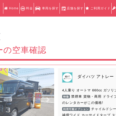
Home
料金
車両を探す
店舗を探す
ご利用ガイド
認
認
ーの空車確認
ダイハツ アトレー
4人乗り オートマ 660cc ガソリ
禁煙車 貨物・商用 ドライ
特徴
Next
のレンタカーがこの価格!
チャイルドシー
利用可能オプション
補償ワイド カーサイドタープ 