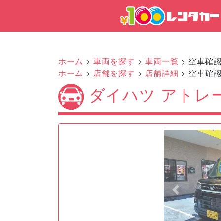
ホーム
>
車両を探す
>
車両一覧
> 空車確
ホーム
>
店舗を探す
>
店舗詳細
> 空車確
ダイハツ アトレ
Previous