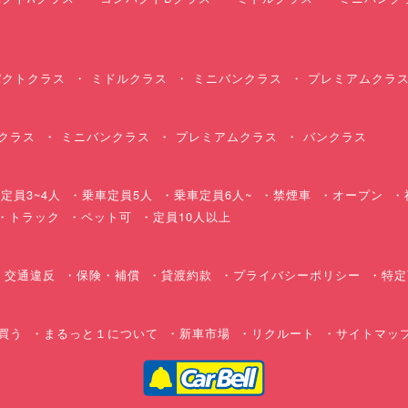
クトクラス
ミドルクラス
ミニバンクラス
プレミアムクラ
クラス
ミニバンクラス
プレミアムクラス
バンクラス
定員3~4人
乗車定員5人
乗車定員6人~
禁煙車
オープン
・トラック
ペット可
定員10人以上
交通違反
保険・補償
貸渡約款
プライバシーポリシー
特定
買う
まるっと１について
新車市場
リクルート
サイトマッ