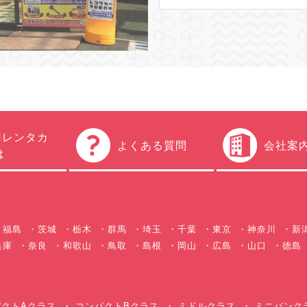
円レンタカ
よくある質問
会社案
は
福島
茨城
栃木
群馬
埼玉
千葉
東京
神奈川
新
兵庫
奈良
和歌山
鳥取
島根
岡山
広島
山口
徳島
クトAクラス
コンパクトBクラス
ミドルクラス
ミニバンク