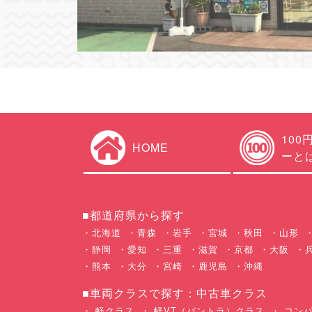
100
HOME
ーと
■都道府県から探す
北海道
青森
岩手
宮城
秋田
山形
静岡
愛知
三重
滋賀
京都
大阪
熊本
大分
宮崎
鹿児島
沖縄
■車両クラスで探す：中古車クラス
軽クラス
軽VT（バントラ）クラス
コンパ