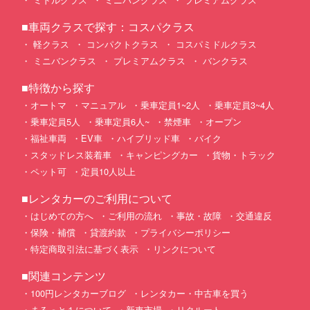
■車両クラスで探す：コスパクラス
軽クラス
コンパクトクラス
コスパミドルクラス
ミニバンクラス
プレミアムクラス
バンクラス
■特徴から探す
オートマ
マニュアル
乗車定員1~2人
乗車定員3~4人
乗車定員5人
乗車定員6人~
禁煙車
オープン
福祉車両
EV車
ハイブリッド車
バイク
スタッドレス装着車
キャンピングカー
貨物・トラック
ペット可
定員10人以上
■レンタカーのご利用について
はじめての方へ
ご利用の流れ
事故・故障
交通違反
保険・補償
貸渡約款
プライバシーポリシー
特定商取引法に基づく表示
リンクについて
■関連コンテンツ
100円レンタカーブログ
レンタカー・中古車を買う
まるっと１について
新車市場
リクルート