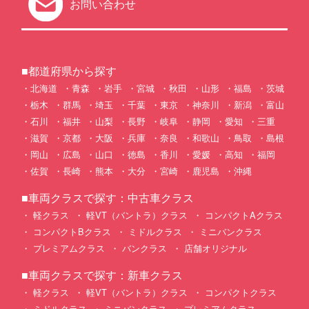
お問い合わせ
■都道府県から探す
北海道
青森
岩手
宮城
秋田
山形
福島
茨城
栃木
群馬
埼玉
千葉
東京
神奈川
新潟
富山
石川
福井
山梨
長野
岐阜
静岡
愛知
三重
滋賀
京都
大阪
兵庫
奈良
和歌山
鳥取
島根
岡山
広島
山口
徳島
香川
愛媛
高知
福岡
佐賀
長崎
熊本
大分
宮崎
鹿児島
沖縄
■車両クラスで探す：中古車クラス
軽クラス
軽VT（バントラ）クラス
コンパクトAクラス
コンパクトBクラス
ミドルクラス
ミニバンクラス
プレミアムクラス
バンクラス
店舗オリジナル
■車両クラスで探す：新車クラス
軽クラス
軽VT（バントラ）クラス
コンパクトクラス
ミドルクラス
ミニバンクラス
プレミアムクラス