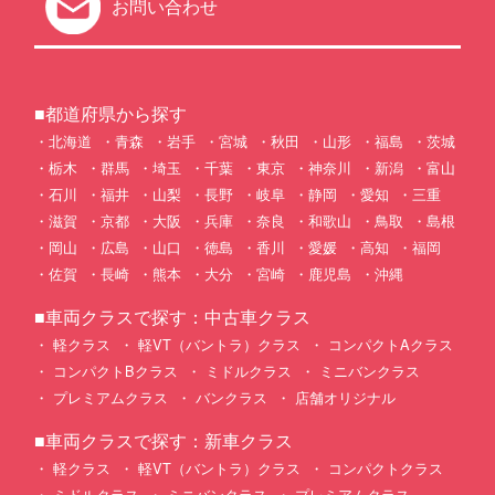
お問い合わせ
■都道府県から探す
北海道
青森
岩手
宮城
秋田
山形
福島
茨城
栃木
群馬
埼玉
千葉
東京
神奈川
新潟
富山
石川
福井
山梨
長野
岐阜
静岡
愛知
三重
滋賀
京都
大阪
兵庫
奈良
和歌山
鳥取
島根
岡山
広島
山口
徳島
香川
愛媛
高知
福岡
佐賀
長崎
熊本
大分
宮崎
鹿児島
沖縄
■車両クラスで探す：中古車クラス
軽クラス
軽VT（バントラ）クラス
コンパクトAクラス
コンパクトBクラス
ミドルクラス
ミニバンクラス
プレミアムクラス
バンクラス
店舗オリジナル
■車両クラスで探す：新車クラス
軽クラス
軽VT（バントラ）クラス
コンパクトクラス
ミドルクラス
ミニバンクラス
プレミアムクラス