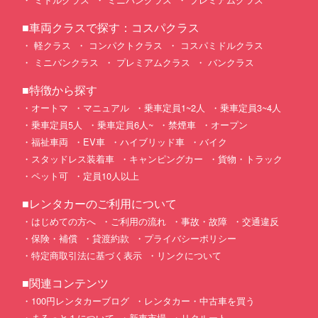
■車両クラスで探す：コスパクラス
軽クラス
コンパクトクラス
コスパミドルクラス
ミニバンクラス
プレミアムクラス
バンクラス
■特徴から探す
オートマ
マニュアル
乗車定員1~2人
乗車定員3~4人
乗車定員5人
乗車定員6人~
禁煙車
オープン
福祉車両
EV車
ハイブリッド車
バイク
スタッドレス装着車
キャンピングカー
貨物・トラック
ペット可
定員10人以上
■レンタカーのご利用について
はじめての方へ
ご利用の流れ
事故・故障
交通違反
保険・補償
貸渡約款
プライバシーポリシー
特定商取引法に基づく表示
リンクについて
■関連コンテンツ
100円レンタカーブログ
レンタカー・中古車を買う
まるっと１について
新車市場
リクルート