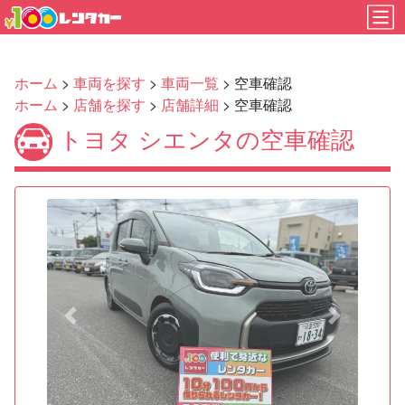
ホーム
>
車両を探す
>
車両一覧
> 空車確認
ホーム
>
店舗を探す
>
店舗詳細
> 空車確認
トヨタ シエンタの空車確認
Previous
Next