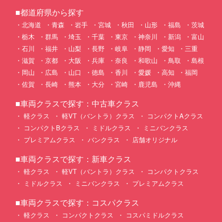
■都道府県から探す
北海道
青森
岩手
宮城
秋田
山形
福島
茨城
栃木
群馬
埼玉
千葉
東京
神奈川
新潟
富山
石川
福井
山梨
長野
岐阜
静岡
愛知
三重
滋賀
京都
大阪
兵庫
奈良
和歌山
鳥取
島根
岡山
広島
山口
徳島
香川
愛媛
高知
福岡
佐賀
長崎
熊本
大分
宮崎
鹿児島
沖縄
■車両クラスで探す：中古車クラス
軽クラス
軽VT（バントラ）クラス
コンパクトAクラス
コンパクトBクラス
ミドルクラス
ミニバンクラス
プレミアムクラス
バンクラス
店舗オリジナル
■車両クラスで探す：新車クラス
軽クラス
軽VT（バントラ）クラス
コンパクトクラス
ミドルクラス
ミニバンクラス
プレミアムクラス
■車両クラスで探す：コスパクラス
軽クラス
コンパクトクラス
コスパミドルクラス