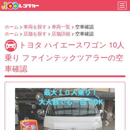
ホーム
>
車両を探す
>
車両一覧
> 空車確認
ホーム
>
店舗を探す
>
店舗詳細
> 空車確認
トヨタ ハイエースワゴン 10人
乗り ファインテックツアラーの空
車確認
Previous
Next