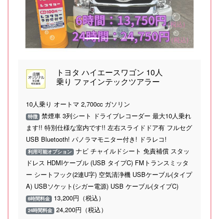
トヨタ ハイエースワゴン 10人
乗り ファインテックツアラー
10人乗り オートマ 2,700cc ガソリン
禁煙車 3列シート ドライブレコーダー 最大10人乗れ
特徴
ます!! 特別仕様な室内です!! 左右スライドドア有 フルセグ
USB Bluetooth! パノラマモニター付き! ドラレコ!
ナビ チャイルドシート 免責補償 スタッ
利用可能オプション
ドレス HDMIケーブル (USB タイプC) FMトランスミッタ
ー シートフック(2連U字) 空気清浄機 USBケーブル(タイプ
A) USBソケット(シガー電源) USB ケーブル(タイプC)
13,200円（税込）
6時間料金
24,200円（税込）
24時間料金