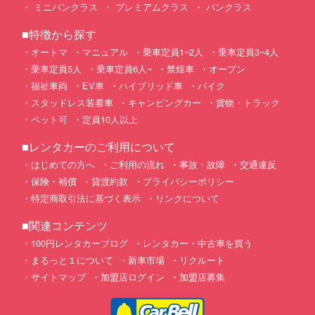
ミニバンクラス
プレミアムクラス
バンクラス
■特徴から探す
オートマ
マニュアル
乗車定員1~2人
乗車定員3~4人
乗車定員5人
乗車定員6人~
禁煙車
オープン
福祉車両
EV車
ハイブリッド車
バイク
スタッドレス装着車
キャンピングカー
貨物・トラック
ペット可
定員10人以上
■レンタカーのご利用について
はじめての方へ
ご利用の流れ
事故・故障
交通違反
保険・補償
貸渡約款
プライバシーポリシー
特定商取引法に基づく表示
リンクについて
■関連コンテンツ
100円レンタカーブログ
レンタカー・中古車を買う
まるっと１について
新車市場
リクルート
サイトマップ
加盟店ログイン
加盟店募集