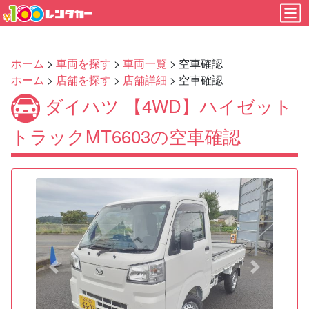
ホーム
>
車両を探す
>
車両一覧
> 空車確認
ホーム
>
店舗を探す
>
店舗詳細
> 空車確認
ダイハツ 【4WD】ハイゼット
トラックMT6603の空車確認
Previous
Next