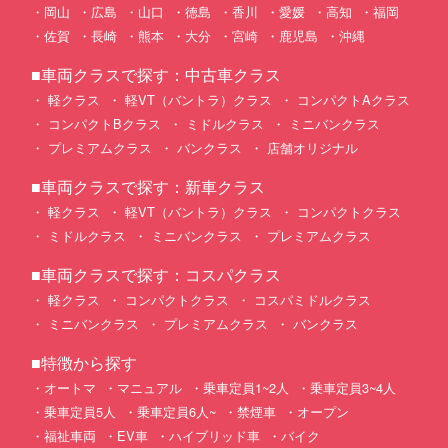
岡山
広島
山口
徳島
香川
愛媛
高知
福岡
佐賀
長崎
熊本
大分
宮崎
鹿児島
沖縄
■車両クラスで探す：中古車クラス
軽クラス
軽VT（バントラ）クラス
コンパクトAクラス
コンパクトBクラス
ミドルクラス
ミニバンクラス
プレミアムクラス
バンクラス
店舗オリジナル
■車両クラスで探す：新車クラス
軽クラス
軽VT（バントラ）クラス
コンパクトクラス
ミドルクラス
ミニバンクラス
プレミアムクラス
■車両クラスで探す：コスパクラス
軽クラス
コンパクトクラス
コスパミドルクラス
ミニバンクラス
プレミアムクラス
バンクラス
■特徴から探す
オートマ
マニュアル
乗車定員1~2人
乗車定員3~4人
乗車定員5人
乗車定員6人~
禁煙車
オープン
福祉車両
EV車
ハイブリッド車
バイク