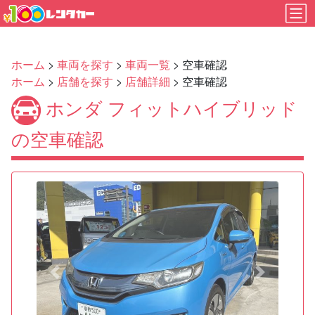
ホーム
>
車両を探す
>
車両一覧
> 空車確認
ホーム
>
店舗を探す
>
店舗詳細
> 空車確認
ホンダ フィットハイブリッド
の空車確認
Previous
Next