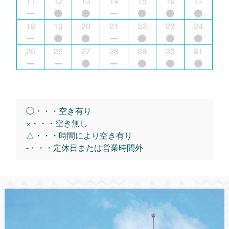
11
12
13
14
15
16
17
18
19
20
21
22
23
24
25
26
27
28
29
30
31
◯・・・空き有り
×・・・空き無し
△・・・時間により空き有り
-・・・定休日または営業時間外