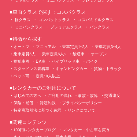
■車両クラスで探す：コスパクラス
軽クラス
コンパクトクラス
コスパミドルクラス
ミニバンクラス
プレミアムクラス
バンクラス
■特徴から探す
オートマ
マニュアル
乗車定員1~2人
乗車定員3~4人
乗車定員5人
乗車定員6人~
禁煙車
オープン
福祉車両
EV車
ハイブリッド車
バイク
スタッドレス装着車
キャンピングカー
貨物・トラック
ペット可
定員10人以上
■レンタカーのご利用について
はじめての方へ
ご利用の流れ
事故・故障
交通違反
保険・補償
貸渡約款
プライバシーポリシー
特定商取引法に基づく表示
リンクについて
■関連コンテンツ
100円レンタカーブログ
レンタカー・中古車を買う
まるっと１について
新車市場
リクルート