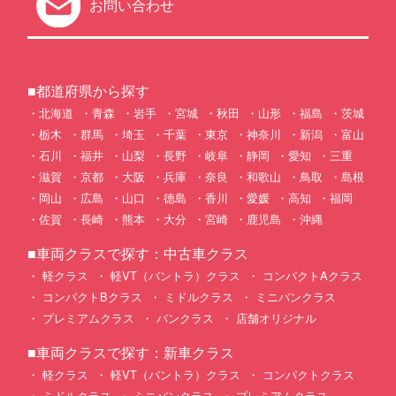
お問い合わせ
■都道府県から探す
北海道
青森
岩手
宮城
秋田
山形
福島
茨城
栃木
群馬
埼玉
千葉
東京
神奈川
新潟
富山
石川
福井
山梨
長野
岐阜
静岡
愛知
三重
滋賀
京都
大阪
兵庫
奈良
和歌山
鳥取
島根
岡山
広島
山口
徳島
香川
愛媛
高知
福岡
佐賀
長崎
熊本
大分
宮崎
鹿児島
沖縄
■車両クラスで探す：中古車クラス
軽クラス
軽VT（バントラ）クラス
コンパクトAクラス
コンパクトBクラス
ミドルクラス
ミニバンクラス
プレミアムクラス
バンクラス
店舗オリジナル
■車両クラスで探す：新車クラス
軽クラス
軽VT（バントラ）クラス
コンパクトクラス
ミドルクラス
ミニバンクラス
プレミアムクラス