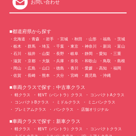
お問い合わせ
■都道府県から探す
北海道
青森
岩手
宮城
秋田
山形
福島
茨城
栃木
群馬
埼玉
千葉
東京
神奈川
新潟
富山
石川
福井
山梨
長野
岐阜
静岡
愛知
三重
滋賀
京都
大阪
兵庫
奈良
和歌山
鳥取
島根
岡山
広島
山口
徳島
香川
愛媛
高知
福岡
佐賀
長崎
熊本
大分
宮崎
鹿児島
沖縄
■車両クラスで探す：中古車クラス
軽クラス
軽VT（バントラ）クラス
コンパクトAクラス
コンパクトBクラス
ミドルクラス
ミニバンクラス
プレミアムクラス
バンクラス
店舗オリジナル
■車両クラスで探す：新車クラス
軽クラス
軽VT（バントラ）クラス
コンパクトクラス
ミドルクラス
ミニバンクラス
プレミアムクラス