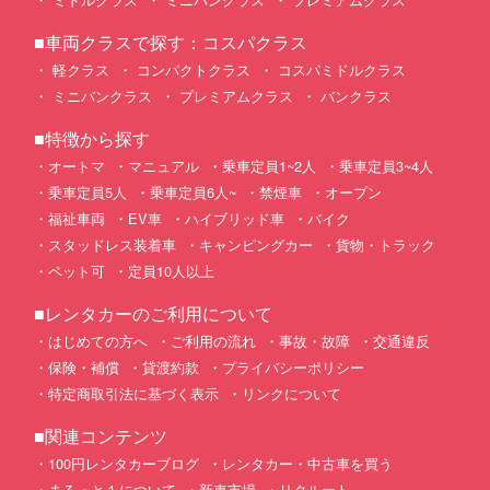
■車両クラスで探す：コスパクラス
軽クラス
コンパクトクラス
コスパミドルクラス
ミニバンクラス
プレミアムクラス
バンクラス
■特徴から探す
オートマ
マニュアル
乗車定員1~2人
乗車定員3~4人
乗車定員5人
乗車定員6人~
禁煙車
オープン
福祉車両
EV車
ハイブリッド車
バイク
スタッドレス装着車
キャンピングカー
貨物・トラック
ペット可
定員10人以上
■レンタカーのご利用について
はじめての方へ
ご利用の流れ
事故・故障
交通違反
保険・補償
貸渡約款
プライバシーポリシー
特定商取引法に基づく表示
リンクについて
■関連コンテンツ
100円レンタカーブログ
レンタカー・中古車を買う
まるっと１について
新車市場
リクルート