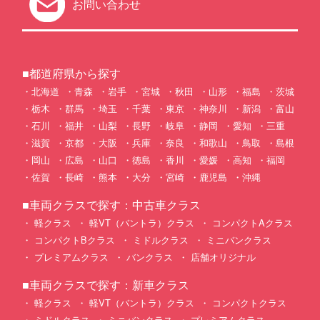
お問い合わせ
■都道府県から探す
北海道
青森
岩手
宮城
秋田
山形
福島
茨城
栃木
群馬
埼玉
千葉
東京
神奈川
新潟
富山
石川
福井
山梨
長野
岐阜
静岡
愛知
三重
滋賀
京都
大阪
兵庫
奈良
和歌山
鳥取
島根
岡山
広島
山口
徳島
香川
愛媛
高知
福岡
佐賀
長崎
熊本
大分
宮崎
鹿児島
沖縄
■車両クラスで探す：中古車クラス
軽クラス
軽VT（バントラ）クラス
コンパクトAクラス
コンパクトBクラス
ミドルクラス
ミニバンクラス
プレミアムクラス
バンクラス
店舗オリジナル
■車両クラスで探す：新車クラス
軽クラス
軽VT（バントラ）クラス
コンパクトクラス
ミドルクラス
ミニバンクラス
プレミアムクラス