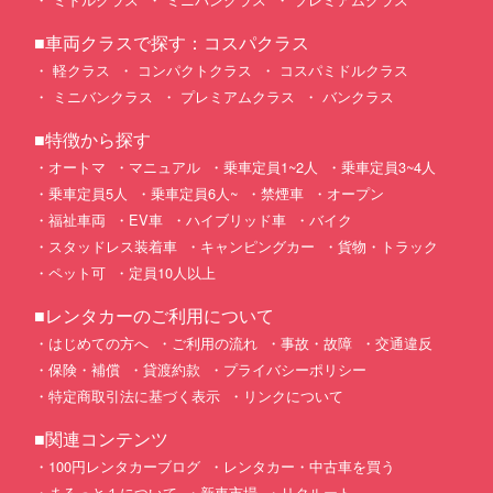
■車両クラスで探す：コスパクラス
軽クラス
コンパクトクラス
コスパミドルクラス
ミニバンクラス
プレミアムクラス
バンクラス
■特徴から探す
オートマ
マニュアル
乗車定員1~2人
乗車定員3~4人
乗車定員5人
乗車定員6人~
禁煙車
オープン
福祉車両
EV車
ハイブリッド車
バイク
スタッドレス装着車
キャンピングカー
貨物・トラック
ペット可
定員10人以上
■レンタカーのご利用について
はじめての方へ
ご利用の流れ
事故・故障
交通違反
保険・補償
貸渡約款
プライバシーポリシー
特定商取引法に基づく表示
リンクについて
■関連コンテンツ
100円レンタカーブログ
レンタカー・中古車を買う
まるっと１について
新車市場
リクルート