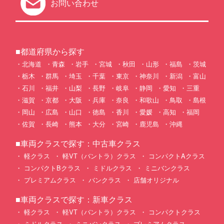
お問い合わせ
■都道府県から探す
北海道
青森
岩手
宮城
秋田
山形
福島
茨城
栃木
群馬
埼玉
千葉
東京
神奈川
新潟
富山
石川
福井
山梨
長野
岐阜
静岡
愛知
三重
滋賀
京都
大阪
兵庫
奈良
和歌山
鳥取
島根
岡山
広島
山口
徳島
香川
愛媛
高知
福岡
佐賀
長崎
熊本
大分
宮崎
鹿児島
沖縄
■車両クラスで探す：中古車クラス
軽クラス
軽VT（バントラ）クラス
コンパクトAクラス
コンパクトBクラス
ミドルクラス
ミニバンクラス
プレミアムクラス
バンクラス
店舗オリジナル
■車両クラスで探す：新車クラス
軽クラス
軽VT（バントラ）クラス
コンパクトクラス
ミドルクラス
ミニバンクラス
プレミアムクラス