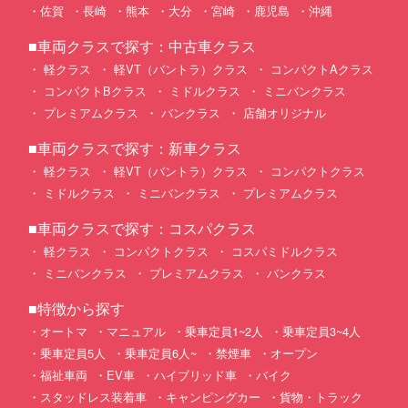
佐賀
長崎
熊本
大分
宮崎
鹿児島
沖縄
■車両クラスで探す：中古車クラス
軽クラス
軽VT（バントラ）クラス
コンパクトAクラス
コンパクトBクラス
ミドルクラス
ミニバンクラス
プレミアムクラス
バンクラス
店舗オリジナル
■車両クラスで探す：新車クラス
軽クラス
軽VT（バントラ）クラス
コンパクトクラス
ミドルクラス
ミニバンクラス
プレミアムクラス
■車両クラスで探す：コスパクラス
軽クラス
コンパクトクラス
コスパミドルクラス
ミニバンクラス
プレミアムクラス
バンクラス
■特徴から探す
オートマ
マニュアル
乗車定員1~2人
乗車定員3~4人
乗車定員5人
乗車定員6人~
禁煙車
オープン
福祉車両
EV車
ハイブリッド車
バイク
スタッドレス装着車
キャンピングカー
貨物・トラック