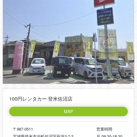
100円レンタカー 登米佐沼店
MAP
〒987-0511
営業時間
宮城県登米市迫町佐沼字萩洗2-7-3
月
09:30-18:30