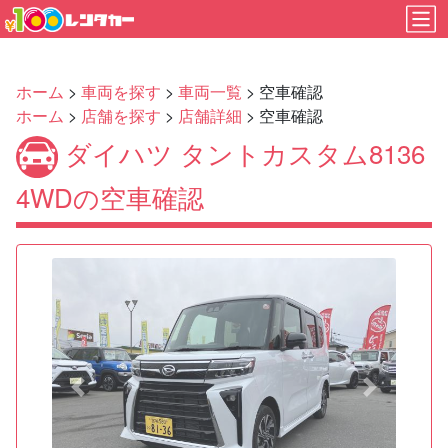
ホーム
>
車両を探す
>
車両一覧
> 空車確認
ホーム
>
店舗を探す
>
店舗詳細
> 空車確認
ダイハツ タントカスタム8136
4WDの空車確認
Previous
Next