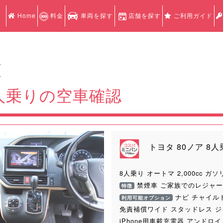
Home
料金
車両を探す
店舗を探す
ご利用ガイド
認
認
8人乗りの空車確認
トヨタ 80ノア 8人
8人乗り オートマ 2,000cc ガソ
禁煙車 ご家族でのレジャー
特徴
Next
ナビ チャイル
利用可能オプション
免責補償ワイド スタッドレス 
iPhone用車載充電器 アンドロ