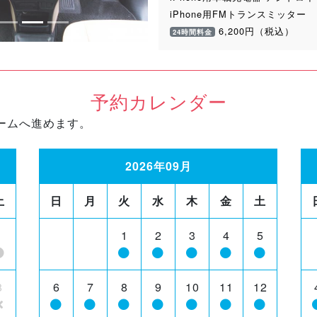
iPhone用FMトランスミッター
6,200円（税込）
24時間料金
予約カレンダー
ームへ進めます。
2026年09月
土
日
月
火
水
木
金
土
1
1
2
3
4
5
8
6
7
8
9
10
11
12