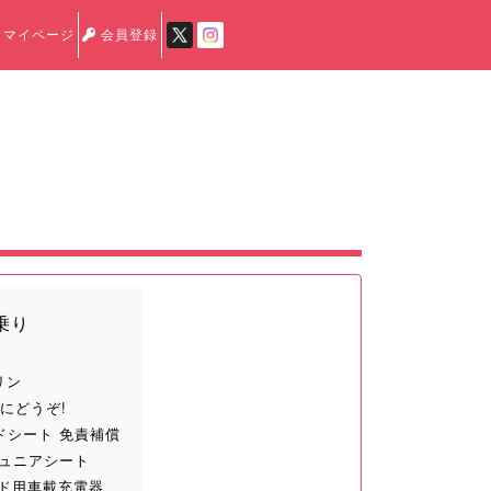
マイページ
会員登録
乗り
リン
にどうぞ!
ドシート 免責補償
ジュニアシート
イド用車載充電器