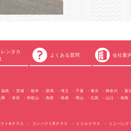
円レンタカ
よくある質問
会社案
は
福島
茨城
栃木
群馬
埼玉
千葉
東京
神奈川
新
兵庫
奈良
和歌山
鳥取
島根
岡山
広島
山口
徳島
クトAクラス
コンパクトBクラス
ミドルクラス
ミニバンク