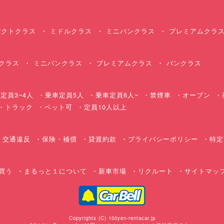
クトクラス
ミドルクラス
ミニバンクラス
プレミアムクラ
クラス
ミニバンクラス
プレミアムクラス
バンクラス
定員3~4人
乗車定員5人
乗車定員6人~
禁煙車
オープン
・トラック
ペット可
定員10人以上
交通違反
保険・補償
貸渡約款
プライバシーポリシー
特定
買う
まるっと１について
新車市場
リクルート
サイトマッ
Copyrights (C) 100yen-rentacar.jp