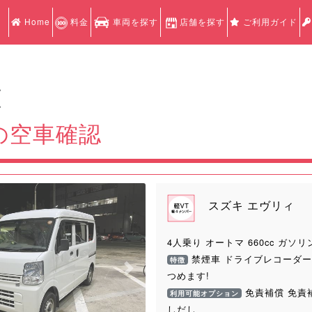
Home
料金
車両を探す
店舗を探す
ご利用ガイド
認
認
の空車確認
スズキ エヴリィ
4人乗り オートマ 660cc ガソリ
禁煙車 ドライブレコーダー
特徴
Next
つめます!
免責補償 免責
利用可能オプション
しだし