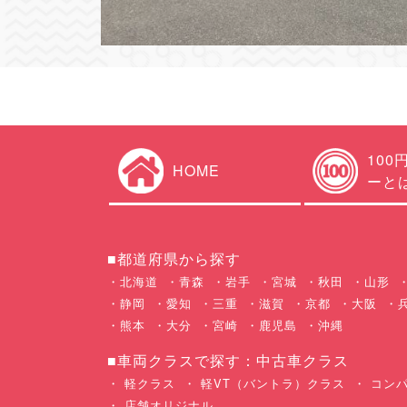
100
HOME
ーと
■都道府県から探す
北海道
青森
岩手
宮城
秋田
山形
静岡
愛知
三重
滋賀
京都
大阪
熊本
大分
宮崎
鹿児島
沖縄
■車両クラスで探す：中古車クラス
軽クラス
軽VT（バントラ）クラス
コンパ
店舗オリジナル