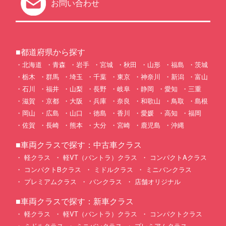
お問い合わせ
■都道府県から探す
北海道
青森
岩手
宮城
秋田
山形
福島
茨城
栃木
群馬
埼玉
千葉
東京
神奈川
新潟
富山
石川
福井
山梨
長野
岐阜
静岡
愛知
三重
滋賀
京都
大阪
兵庫
奈良
和歌山
鳥取
島根
岡山
広島
山口
徳島
香川
愛媛
高知
福岡
佐賀
長崎
熊本
大分
宮崎
鹿児島
沖縄
■車両クラスで探す：中古車クラス
軽クラス
軽VT（バントラ）クラス
コンパクトAクラス
コンパクトBクラス
ミドルクラス
ミニバンクラス
プレミアムクラス
バンクラス
店舗オリジナル
■車両クラスで探す：新車クラス
軽クラス
軽VT（バントラ）クラス
コンパクトクラス
ミドルクラス
ミニバンクラス
プレミアムクラス