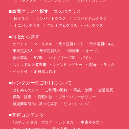
■車両クラスで探す：コスパクラス
軽クラス
コンパクトクラス
コスパミドルクラス
ミニバンクラス
プレミアムクラス
バンクラス
■特徴から探す
オートマ
マニュアル
乗車定員1~2人
乗車定員3~4人
乗車定員5人
乗車定員6人~
禁煙車
オープン
福祉車両
EV車
ハイブリッド車
バイク
スタッドレス装着車
キャンピングカー
貨物・トラック
ペット可
定員10人以上
■レンタカーのご利用について
はじめての方へ
ご利用の流れ
事故・故障
交通違反
保険・補償
貸渡約款
プライバシーポリシー
特定商取引法に基づく表示
リンクについて
■関連コンテンツ
100円レンタカーブログ
レンタカー・中古車を買う
まるっと１について
新車市場
リクルート