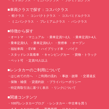
■車両クラスで探す：コスパクラス
軽クラス
コンパクトクラス
コスパミドルクラス
ミニバンクラス
プレミアムクラス
バンクラス
■特徴から探す
オートマ
マニュアル
乗車定員1~2人
乗車定員3~4人
乗車定員5人
乗車定員6人~
禁煙車
オープン
福祉車両
EV車
ハイブリッド車
バイク
スタッドレス装着車
キャンピングカー
貨物・トラック
ペット可
定員10人以上
■レンタカーのご利用について
はじめての方へ
ご利用の流れ
事故・故障
交通違反
保険・補償
貸渡約款
プライバシーポリシー
特定商取引法に基づく表示
リンクについて
■関連コンテンツ
100円レンタカーブログ
レンタカー・中古車を買う
まるっと１について
新車市場
リクルート