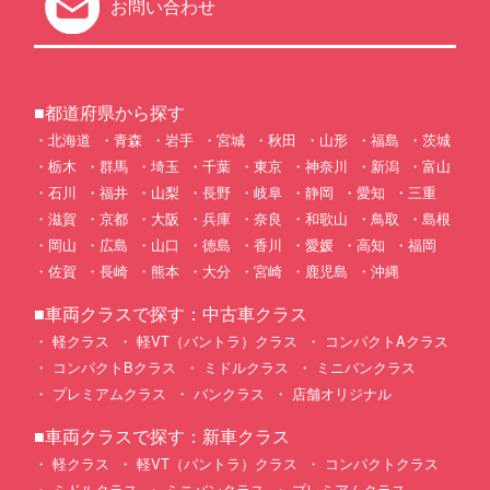
お問い合わせ
■都道府県から探す
北海道
青森
岩手
宮城
秋田
山形
福島
茨城
栃木
群馬
埼玉
千葉
東京
神奈川
新潟
富山
石川
福井
山梨
長野
岐阜
静岡
愛知
三重
滋賀
京都
大阪
兵庫
奈良
和歌山
鳥取
島根
岡山
広島
山口
徳島
香川
愛媛
高知
福岡
佐賀
長崎
熊本
大分
宮崎
鹿児島
沖縄
■車両クラスで探す：中古車クラス
軽クラス
軽VT（バントラ）クラス
コンパクトAクラス
コンパクトBクラス
ミドルクラス
ミニバンクラス
プレミアムクラス
バンクラス
店舗オリジナル
■車両クラスで探す：新車クラス
軽クラス
軽VT（バントラ）クラス
コンパクトクラス
ミドルクラス
ミニバンクラス
プレミアムクラス