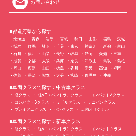
お問い合わせ
■都道府県から探す
北海道
青森
岩手
宮城
秋田
山形
福島
茨城
栃木
群馬
埼玉
千葉
東京
神奈川
新潟
富山
石川
福井
山梨
長野
岐阜
静岡
愛知
三重
滋賀
京都
大阪
兵庫
奈良
和歌山
鳥取
島根
岡山
広島
山口
徳島
香川
愛媛
高知
福岡
佐賀
長崎
熊本
大分
宮崎
鹿児島
沖縄
■車両クラスで探す：中古車クラス
軽クラス
軽VT（バントラ）クラス
コンパクトAクラス
コンパクトBクラス
ミドルクラス
ミニバンクラス
プレミアムクラス
バンクラス
店舗オリジナル
■車両クラスで探す：新車クラス
軽クラス
軽VT（バントラ）クラス
コンパクトクラス
ミドルクラス
ミニバンクラス
プレミアムクラス