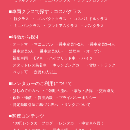
■車両クラスで探す：コスパクラス
軽クラス
コンパクトクラス
コスパミドルクラス
ミニバンクラス
プレミアムクラス
バンクラス
■特徴から探す
オートマ
マニュアル
乗車定員1~2人
乗車定員3~4人
乗車定員5人
乗車定員6人~
禁煙車
オープン
福祉車両
EV車
ハイブリッド車
バイク
スタッドレス装着車
キャンピングカー
貨物・トラック
ペット可
定員10人以上
■レンタカーのご利用について
はじめての方へ
ご利用の流れ
事故・故障
交通違反
保険・補償
貸渡約款
プライバシーポリシー
特定商取引法に基づく表示
リンクについて
■関連コンテンツ
100円レンタカーブログ
レンタカー・中古車を買う
まるっと１について
新車市場
リクルート