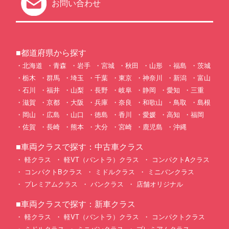
お問い合わせ
■都道府県から探す
北海道
青森
岩手
宮城
秋田
山形
福島
茨城
栃木
群馬
埼玉
千葉
東京
神奈川
新潟
富山
石川
福井
山梨
長野
岐阜
静岡
愛知
三重
滋賀
京都
大阪
兵庫
奈良
和歌山
鳥取
島根
岡山
広島
山口
徳島
香川
愛媛
高知
福岡
佐賀
長崎
熊本
大分
宮崎
鹿児島
沖縄
■車両クラスで探す：中古車クラス
軽クラス
軽VT（バントラ）クラス
コンパクトAクラス
コンパクトBクラス
ミドルクラス
ミニバンクラス
プレミアムクラス
バンクラス
店舗オリジナル
■車両クラスで探す：新車クラス
軽クラス
軽VT（バントラ）クラス
コンパクトクラス
ミドルクラス
ミニバンクラス
プレミアムクラス