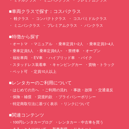
■車両クラスで探す：コスパクラス
軽クラス
コンパクトクラス
コスパミドルクラス
ミニバンクラス
プレミアムクラス
バンクラス
■特徴から探す
オートマ
マニュアル
乗車定員1~2人
乗車定員3~4人
乗車定員5人
乗車定員6人~
禁煙車
オープン
福祉車両
EV車
ハイブリッド車
バイク
スタッドレス装着車
キャンピングカー
貨物・トラック
ペット可
定員10人以上
■レンタカーのご利用について
はじめての方へ
ご利用の流れ
事故・故障
交通違反
保険・補償
貸渡約款
プライバシーポリシー
特定商取引法に基づく表示
リンクについて
■関連コンテンツ
100円レンタカーブログ
レンタカー・中古車を買う
まるっと１について
新車市場
リクルート