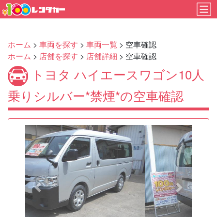
ホーム
>
車両を探す
>
車両一覧
> 空車確認
ホーム
>
店舗を探す
>
店舗詳細
> 空車確認
トヨタ ハイエースワゴン10人
乗りシルバー*禁煙*の空車確認
Previous
Next