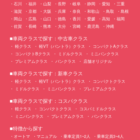
石川
福井
山梨
長野
岐阜
静岡
愛知
三重
滋賀
京都
大阪
兵庫
奈良
和歌山
鳥取
島根
岡山
広島
山口
徳島
香川
愛媛
高知
福岡
佐賀
長崎
熊本
大分
宮崎
鹿児島
沖縄
■車両クラスで探す：中古車クラス
軽クラス
軽VT（バントラ）クラス
コンパクトAクラス
コンパクトBクラス
ミドルクラス
ミニバンクラス
プレミアムクラス
バンクラス
店舗オリジナル
■車両クラスで探す：新車クラス
軽クラス
軽VT（バントラ）クラス
コンパクトクラス
ミドルクラス
ミニバンクラス
プレミアムクラス
■車両クラスで探す：コスパクラス
軽クラス
コンパクトクラス
コスパミドルクラス
ミニバンクラス
プレミアムクラス
バンクラス
■特徴から探す
オートマ
マニュアル
乗車定員1~2人
乗車定員3~4人