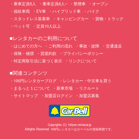
乗車定員5人
乗車定員6人~
禁煙車
オープン
福祉車両
EV車
ハイブリッド車
バイク
スタッドレス装着車
キャンピングカー
貨物・トラック
ペット可
定員10人以上
■レンタカーのご利用について
はじめての方へ
ご利用の流れ
事故・故障
交通違反
保険・補償
貸渡約款
プライバシーポリシー
特定商取引法に基づく表示
リンクについて
■関連コンテンツ
100円レンタカーブログ
レンタカー・中古車を買う
まるっと１について
新車市場
リクルート
サイトマップ
加盟店ログイン
加盟店募集
Copyrights (C) 100yen-rentacar.jp
Allrights Reserved. 100円レンタカーはカーベルの登録商標です。