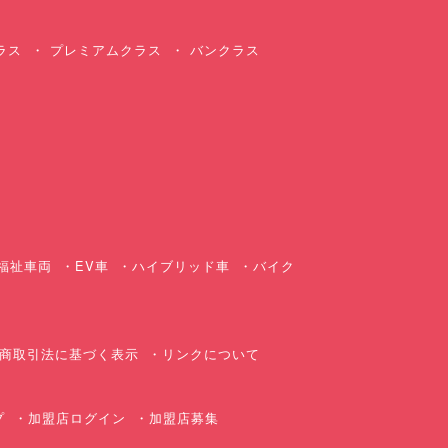
ラス
プレミアムクラス
バンクラス
ス
福祉車両
EV車
ハイブリッド車
バイク
商取引法に基づく表示
リンクについて
プ
加盟店ログイン
加盟店募集