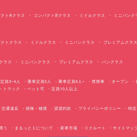
クトAクラス
コンパクトBクラス
ミドルクラス
ミニバンク
クトクラス
ミドルクラス
ミニバンクラス
プレミアムクラ
クラス
ミニバンクラス
プレミアムクラス
バンクラス
定員3~4人
乗車定員5人
乗車定員6人~
禁煙車
オープン
・トラック
ペット可
定員10人以上
交通違反
保険・補償
貸渡約款
プライバシーポリシー
特定
買う
まるっと１について
新車市場
リクルート
サイトマッ