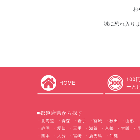
お
誠に恐れ入り
100
HOME
ーと
■都道府県から探す
北海道
青森
岩手
宮城
秋田
山形
静岡
愛知
三重
滋賀
京都
大阪
熊本
大分
宮崎
鹿児島
沖縄