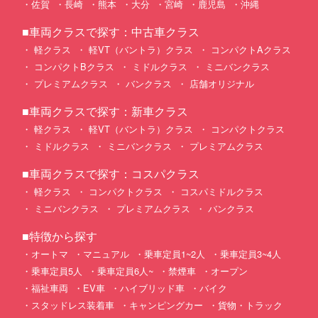
佐賀
長崎
熊本
大分
宮崎
鹿児島
沖縄
■車両クラスで探す：中古車クラス
軽クラス
軽VT（バントラ）クラス
コンパクトAクラス
コンパクトBクラス
ミドルクラス
ミニバンクラス
プレミアムクラス
バンクラス
店舗オリジナル
■車両クラスで探す：新車クラス
軽クラス
軽VT（バントラ）クラス
コンパクトクラス
ミドルクラス
ミニバンクラス
プレミアムクラス
■車両クラスで探す：コスパクラス
軽クラス
コンパクトクラス
コスパミドルクラス
ミニバンクラス
プレミアムクラス
バンクラス
■特徴から探す
オートマ
マニュアル
乗車定員1~2人
乗車定員3~4人
乗車定員5人
乗車定員6人~
禁煙車
オープン
福祉車両
EV車
ハイブリッド車
バイク
スタッドレス装着車
キャンピングカー
貨物・トラック