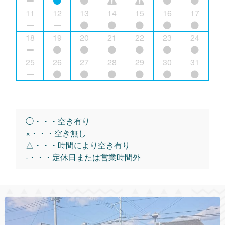
11
12
13
14
15
16
17
18
19
20
21
22
23
24
25
26
27
28
29
30
31
◯・・・空き有り
×・・・空き無し
△・・・時間により空き有り
-・・・定休日または営業時間外