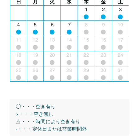
日
月
火
水
木
金
土
1
2
3
4
5
6
7
8
9
10
11
12
13
14
15
16
17
18
19
20
21
22
23
24
25
26
27
28
29
30
31
◯・・・空き有り
×・・・空き無し
△・・・時間により空き有り
-・・・定休日または営業時間外