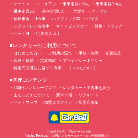
オートマ
マニュアル
乗車定員1~2人
乗車定員3~4人
乗車定員5人
乗車定員6人~
禁煙車
オープン
福祉車両
EV車
ハイブリッド車
バイク
スタッドレス装着車
キャンピングカー
貨物・トラック
ペット可
定員10人以上
■レンタカーのご利用について
はじめての方へ
ご利用の流れ
事故・故障
交通違反
保険・補償
貸渡約款
プライバシーポリシー
特定商取引法に基づく表示
リンクについて
■関連コンテンツ
100円レンタカーブログ
レンタカー・中古車を買う
まるっと１について
新車市場
リクルート
サイトマップ
加盟店ログイン
加盟店募集
Copyrights (C) 100yen-rentacar.jp
Allrights Reserved. 100円レンタカーはカーベルの登録商標です。