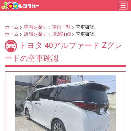
ホーム
>
車両を探す
>
車両一覧
> 空車確認
ホーム
>
店舗を探す
>
店舗詳細
> 空車確認
トヨタ 40アルファード Zグレ
ードの空車確認
Previous
Next