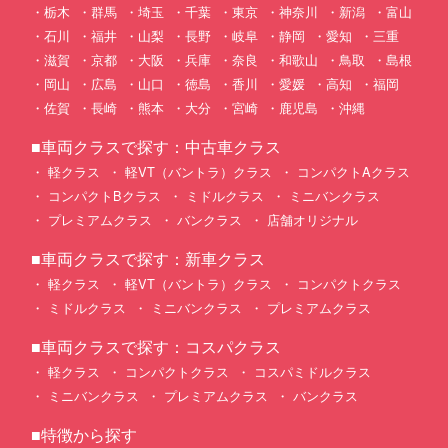
栃木
群馬
埼玉
千葉
東京
神奈川
新潟
富山
石川
福井
山梨
長野
岐阜
静岡
愛知
三重
滋賀
京都
大阪
兵庫
奈良
和歌山
鳥取
島根
岡山
広島
山口
徳島
香川
愛媛
高知
福岡
佐賀
長崎
熊本
大分
宮崎
鹿児島
沖縄
■車両クラスで探す：中古車クラス
軽クラス
軽VT（バントラ）クラス
コンパクトAクラス
コンパクトBクラス
ミドルクラス
ミニバンクラス
プレミアムクラス
バンクラス
店舗オリジナル
■車両クラスで探す：新車クラス
軽クラス
軽VT（バントラ）クラス
コンパクトクラス
ミドルクラス
ミニバンクラス
プレミアムクラス
■車両クラスで探す：コスパクラス
軽クラス
コンパクトクラス
コスパミドルクラス
ミニバンクラス
プレミアムクラス
バンクラス
■特徴から探す