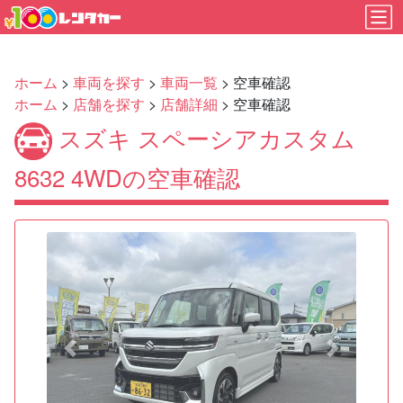
ホーム
>
車両を探す
>
車両一覧
> 空車確認
ホーム
>
店舗を探す
>
店舗詳細
> 空車確認
スズキ スペーシアカスタム
8632 4WDの空車確認
Previous
Next