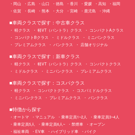
岡山
広島
山口
徳島
香川
愛媛
高知
福岡
佐賀
長崎
熊本
大分
宮崎
鹿児島
沖縄
■車両クラスで探す：中古車クラス
軽クラス
軽VT（バントラ）クラス
コンパクトAクラス
コンパクトBクラス
ミドルクラス
ミニバンクラス
プレミアムクラス
バンクラス
店舗オリジナル
■車両クラスで探す：新車クラス
軽クラス
軽VT（バントラ）クラス
コンパクトクラス
ミドルクラス
ミニバンクラス
プレミアムクラス
■車両クラスで探す：コスパクラス
軽クラス
コンパクトクラス
コスパミドルクラス
ミニバンクラス
プレミアムクラス
バンクラス
■特徴から探す
オートマ
マニュアル
乗車定員1~2人
乗車定員3~4人
乗車定員5人
乗車定員6人~
禁煙車
オープン
福祉車両
EV車
ハイブリッド車
バイク