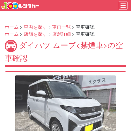
ホーム
>
車両を探す
>
車両一覧
> 空車確認
ホーム
>
店舗を探す
>
店舗詳細
> 空車確認
ダイハツ ムーブ<禁煙車>の空
車確認
Previous
Next