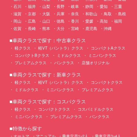
石川
福井
山梨
長野
岐阜
静岡
愛知
三重
滋賀
京都
大阪
兵庫
奈良
和歌山
鳥取
島根
岡山
広島
山口
徳島
香川
愛媛
高知
福岡
佐賀
長崎
熊本
大分
宮崎
鹿児島
沖縄
■車両クラスで探す：中古車クラス
軽クラス
軽VT（バントラ）クラス
コンパクトAクラス
コンパクトBクラス
ミドルクラス
ミニバンクラス
プレミアムクラス
バンクラス
店舗オリジナル
■車両クラスで探す：新車クラス
軽クラス
軽VT（バントラ）クラス
コンパクトクラス
ミドルクラス
ミニバンクラス
プレミアムクラス
■車両クラスで探す：コスパクラス
軽クラス
コンパクトクラス
コスパミドルクラス
ミニバンクラス
プレミアムクラス
バンクラス
■特徴から探す
オートマ
マニュアル
乗車定員1~2人
乗車定員3~4人