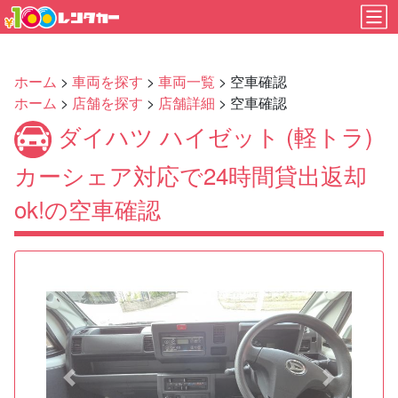
ホーム
>
車両を探す
>
車両一覧
> 空車確認
ホーム
>
店舗を探す
>
店舗詳細
> 空車確認
ダイハツ ハイゼット (軽トラ)
カーシェア対応で24時間貸出返却
ok!の空車確認
Previous
Next