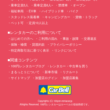
乗車定員5人
乗車定員6人~
禁煙車
オープン
福祉車両
EV車
ハイブリッド車
バイク
スタッドレス装着車
キャンピングカー
貨物・トラック
ペット可
定員10人以上
■レンタカーのご利用について
はじめての方へ
ご利用の流れ
事故・故障
交通違反
保険・補償
貸渡約款
プライバシーポリシー
特定商取引法に基づく表示
リンクについて
■関連コンテンツ
100円レンタカーブログ
レンタカー・中古車を買う
まるっと１について
新車市場
リクルート
サイトマップ
加盟店ログイン
加盟店募集
Copyrights (C) 100yen-rentacar.jp
Allrights Reserved. 100円レンタカーはカーベルの登録商標です。