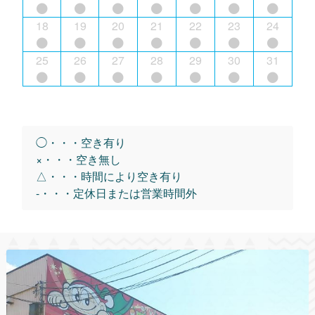
18
19
20
21
22
23
24
25
26
27
28
29
30
31
◯・・・空き有り
×・・・空き無し
△・・・時間により空き有り
-・・・定休日または営業時間外