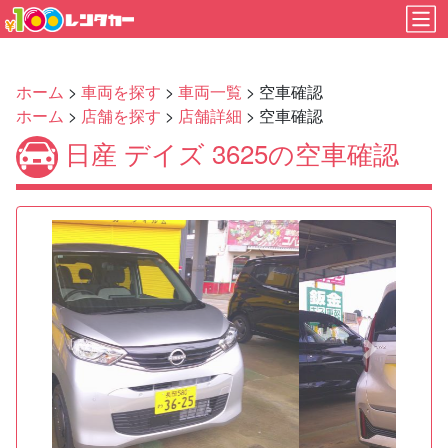
ホーム
>
車両を探す
>
車両一覧
> 空車確認
ホーム
>
店舗を探す
>
店舗詳細
> 空車確認
日産 デイズ 3625の空車確認
Previous
Next