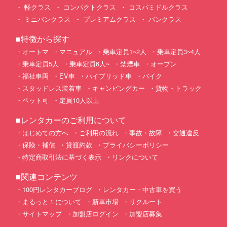
軽クラス
コンパクトクラス
コスパミドルクラス
ミニバンクラス
プレミアムクラス
バンクラス
■特徴から探す
オートマ
マニュアル
乗車定員1~2人
乗車定員3~4人
乗車定員5人
乗車定員6人~
禁煙車
オープン
福祉車両
EV車
ハイブリッド車
バイク
スタッドレス装着車
キャンピングカー
貨物・トラック
ペット可
定員10人以上
■レンタカーのご利用について
はじめての方へ
ご利用の流れ
事故・故障
交通違反
保険・補償
貸渡約款
プライバシーポリシー
特定商取引法に基づく表示
リンクについて
■関連コンテンツ
100円レンタカーブログ
レンタカー・中古車を買う
まるっと１について
新車市場
リクルート
サイトマップ
加盟店ログイン
加盟店募集