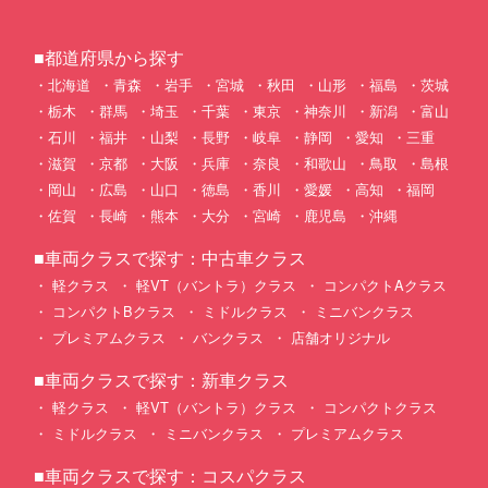
■都道府県から探す
北海道
青森
岩手
宮城
秋田
山形
福島
茨城
栃木
群馬
埼玉
千葉
東京
神奈川
新潟
富山
石川
福井
山梨
長野
岐阜
静岡
愛知
三重
滋賀
京都
大阪
兵庫
奈良
和歌山
鳥取
島根
岡山
広島
山口
徳島
香川
愛媛
高知
福岡
佐賀
長崎
熊本
大分
宮崎
鹿児島
沖縄
■車両クラスで探す：中古車クラス
軽クラス
軽VT（バントラ）クラス
コンパクトAクラス
コンパクトBクラス
ミドルクラス
ミニバンクラス
プレミアムクラス
バンクラス
店舗オリジナル
■車両クラスで探す：新車クラス
軽クラス
軽VT（バントラ）クラス
コンパクトクラス
ミドルクラス
ミニバンクラス
プレミアムクラス
■車両クラスで探す：コスパクラス