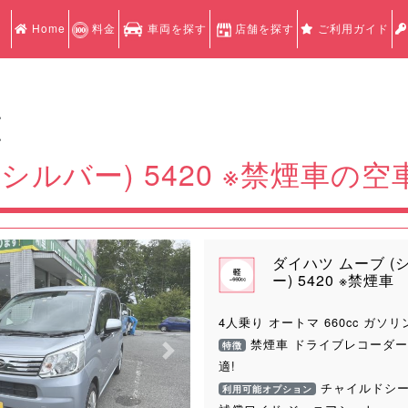
Home
料金
車両を探す
店舗を探す
ご利用ガイド
認
認
シルバー) 5420 ※禁煙車の
ダイハツ ムーブ (
ー) 5420 ※禁煙車
4人乗り オートマ 660cc ガソリ
禁煙車 ドライブレコーダー
特徴
Next
適!
チャイルドシー
利用可能オプション