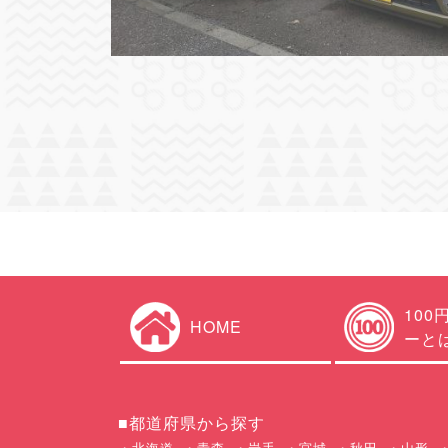
100
HOME
ーと
■都道府県から探す
北海道
青森
岩手
宮城
秋田
山形