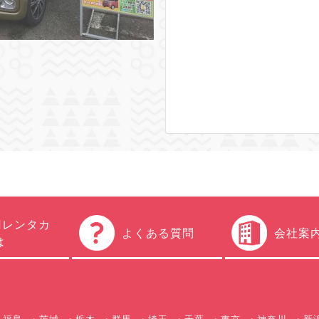
円レンタカ
よくある質問
会社案
は
福島
茨城
栃木
群馬
埼玉
千葉
東京
神奈川
新