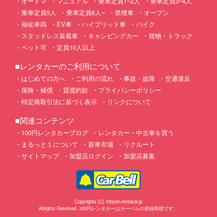
オートマ
マニュアル
乗車定員1~2人
乗車定員3~4人
乗車定員5人
乗車定員6人~
禁煙車
オープン
福祉車両
EV車
ハイブリッド車
バイク
スタッドレス装着車
キャンピングカー
貨物・トラック
ペット可
定員10人以上
■レンタカーのご利用について
はじめての方へ
ご利用の流れ
事故・故障
交通違反
保険・補償
貸渡約款
プライバシーポリシー
特定商取引法に基づく表示
リンクについて
■関連コンテンツ
100円レンタカーブログ
レンタカー・中古車を買う
まるっと１について
新車市場
リクルート
サイトマップ
加盟店ログイン
加盟店募集
Copyrights (C) 100yen-rentacar.jp
Allrights Reserved. 100円レンタカーはカーベルの登録商標です。