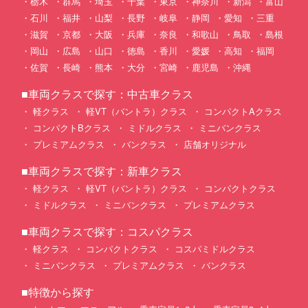
栃木
群馬
埼玉
千葉
東京
神奈川
新潟
富山
石川
福井
山梨
長野
岐阜
静岡
愛知
三重
滋賀
京都
大阪
兵庫
奈良
和歌山
鳥取
島根
岡山
広島
山口
徳島
香川
愛媛
高知
福岡
佐賀
長崎
熊本
大分
宮崎
鹿児島
沖縄
■車両クラスで探す：中古車クラス
軽クラス
軽VT（バントラ）クラス
コンパクトAクラス
コンパクトBクラス
ミドルクラス
ミニバンクラス
プレミアムクラス
バンクラス
店舗オリジナル
■車両クラスで探す：新車クラス
軽クラス
軽VT（バントラ）クラス
コンパクトクラス
ミドルクラス
ミニバンクラス
プレミアムクラス
■車両クラスで探す：コスパクラス
軽クラス
コンパクトクラス
コスパミドルクラス
ミニバンクラス
プレミアムクラス
バンクラス
■特徴から探す