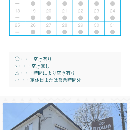
18
19
20
21
22
23
24
25
26
27
28
29
30
31
◯・・・空き有り
×・・・空き無し
△・・・時間により空き有り
-・・・定休日または営業時間外