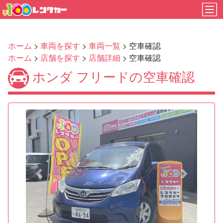
ホーム
>
車両を探す
>
車両一覧
> 空車確認
ホーム
>
店舗を探す
>
店舗詳細
> 空車確認
ホンダ フリードの空車確認
Previous
Next