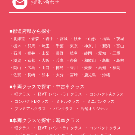
お問い合わせ
■都道府県から探す
北海道
青森
岩手
宮城
秋田
山形
福島
茨城
栃木
群馬
埼玉
千葉
東京
神奈川
新潟
富山
石川
福井
山梨
長野
岐阜
静岡
愛知
三重
滋賀
京都
大阪
兵庫
奈良
和歌山
鳥取
島根
岡山
広島
山口
徳島
香川
愛媛
高知
福岡
佐賀
長崎
熊本
大分
宮崎
鹿児島
沖縄
■車両クラスで探す：中古車クラス
軽クラス
軽VT（バントラ）クラス
コンパクトAクラス
コンパクトBクラス
ミドルクラス
ミニバンクラス
プレミアムクラス
バンクラス
店舗オリジナル
■車両クラスで探す：新車クラス
軽クラス
軽VT（バントラ）クラス
コンパクトクラス
ミドルクラス
ミニバンクラス
プレミアムクラス