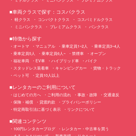
■車両クラスで探す：コスパクラス
軽クラス
コンパクトクラス
コスパミドルクラス
ミニバンクラス
プレミアムクラス
バンクラス
■特徴から探す
オートマ
マニュアル
乗車定員1~2人
乗車定員3~4人
乗車定員5人
乗車定員6人~
禁煙車
オープン
福祉車両
EV車
ハイブリッド車
バイク
スタッドレス装着車
キャンピングカー
貨物・トラック
ペット可
定員10人以上
■レンタカーのご利用について
はじめての方へ
ご利用の流れ
事故・故障
交通違反
保険・補償
貸渡約款
プライバシーポリシー
特定商取引法に基づく表示
リンクについて
■関連コンテンツ
100円レンタカーブログ
レンタカー・中古車を買う
まるっと１について
新車市場
リクルート