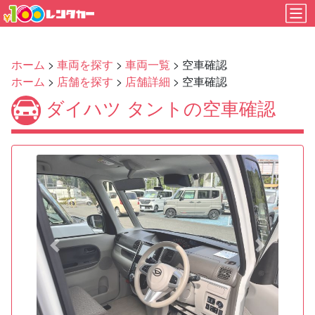
ホーム
>
車両を探す
>
車両一覧
> 空車確認
ホーム
>
店舗を探す
>
店舗詳細
> 空車確認
ダイハツ タントの空車確認
Previous
Next