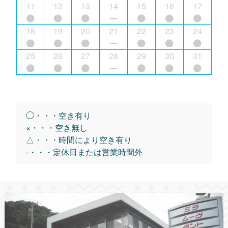
11
12
13
14
15
16
17
18
19
20
21
22
23
24
25
26
27
28
29
30
31
◯・・・空き有り
×・・・空き無し
△・・・時間により空き有り
-・・・定休日または営業時間外