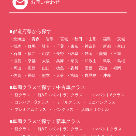
お問い合わせ
■都道府県から探す
北海道
青森
岩手
宮城
秋田
山形
福島
茨城
栃木
群馬
埼玉
千葉
東京
神奈川
新潟
富山
石川
福井
山梨
長野
岐阜
静岡
愛知
三重
滋賀
京都
大阪
兵庫
奈良
和歌山
鳥取
島根
岡山
広島
山口
徳島
香川
愛媛
高知
福岡
佐賀
長崎
熊本
大分
宮崎
鹿児島
沖縄
■車両クラスで探す：中古車クラス
軽クラス
軽VT（バントラ）クラス
コンパクトAクラス
コンパクトBクラス
ミドルクラス
ミニバンクラス
プレミアムクラス
バンクラス
店舗オリジナル
■車両クラスで探す：新車クラス
軽クラス
軽VT（バントラ）クラス
コンパクトクラス
ミドルクラス
ミニバンクラス
プレミアムクラス