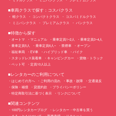
■車両クラスで探す：コスパクラス
軽クラス
コンパクトクラス
コスパミドルクラス
ミニバンクラス
プレミアムクラス
バンクラス
■特徴から探す
オートマ
マニュアル
乗車定員1~2人
乗車定員3~4人
乗車定員5人
乗車定員6人~
禁煙車
オープン
福祉車両
EV車
ハイブリッド車
バイク
スタッドレス装着車
キャンピングカー
貨物・トラック
ペット可
定員10人以上
■レンタカーのご利用について
はじめての方へ
ご利用の流れ
事故・故障
交通違反
保険・補償
貸渡約款
プライバシーポリシー
特定商取引法に基づく表示
リンクについて
■関連コンテンツ
100円レンタカーブログ
レンタカー・中古車を買う
まるっと１について
新車市場
リクルート