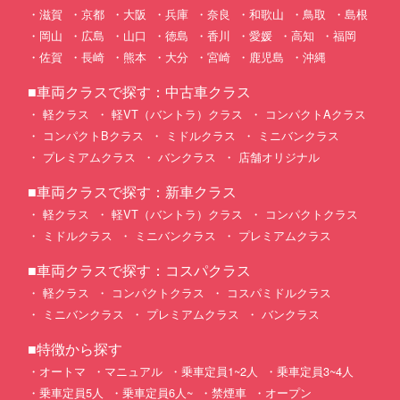
滋賀
京都
大阪
兵庫
奈良
和歌山
鳥取
島根
岡山
広島
山口
徳島
香川
愛媛
高知
福岡
佐賀
長崎
熊本
大分
宮崎
鹿児島
沖縄
■車両クラスで探す：中古車クラス
軽クラス
軽VT（バントラ）クラス
コンパクトAクラス
コンパクトBクラス
ミドルクラス
ミニバンクラス
プレミアムクラス
バンクラス
店舗オリジナル
■車両クラスで探す：新車クラス
軽クラス
軽VT（バントラ）クラス
コンパクトクラス
ミドルクラス
ミニバンクラス
プレミアムクラス
■車両クラスで探す：コスパクラス
軽クラス
コンパクトクラス
コスパミドルクラス
ミニバンクラス
プレミアムクラス
バンクラス
■特徴から探す
オートマ
マニュアル
乗車定員1~2人
乗車定員3~4人
乗車定員5人
乗車定員6人~
禁煙車
オープン