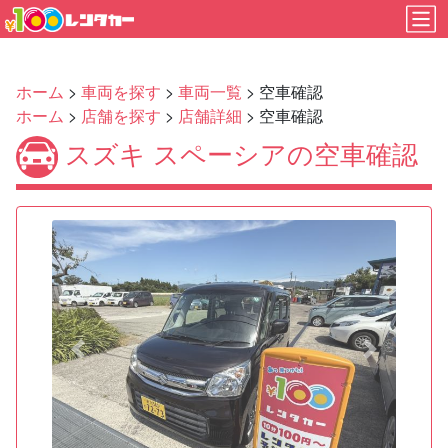
ホーム
>
車両を探す
>
車両一覧
> 空車確認
ホーム
>
店舗を探す
>
店舗詳細
> 空車確認
スズキ スペーシアの空車確認
Previous
Next