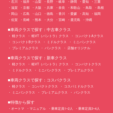
石川
福井
山梨
長野
岐阜
静岡
愛知
三重
滋賀
京都
大阪
兵庫
奈良
和歌山
鳥取
島根
岡山
広島
山口
徳島
香川
愛媛
高知
福岡
佐賀
長崎
熊本
大分
宮崎
鹿児島
沖縄
■車両クラスで探す：中古車クラス
軽クラス
軽VT（バントラ）クラス
コンパクトAクラス
コンパクトBクラス
ミドルクラス
ミニバンクラス
プレミアムクラス
バンクラス
店舗オリジナル
■車両クラスで探す：新車クラス
軽クラス
軽VT（バントラ）クラス
コンパクトクラス
ミドルクラス
ミニバンクラス
プレミアムクラス
■車両クラスで探す：コスパクラス
軽クラス
コンパクトクラス
コスパミドルクラス
ミニバンクラス
プレミアムクラス
バンクラス
■特徴から探す
オートマ
マニュアル
乗車定員1~2人
乗車定員3~4人