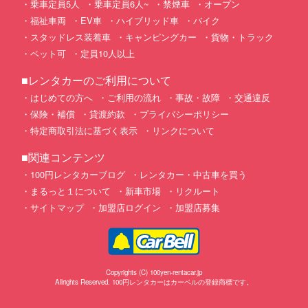
乗車定員5人
乗車定員6人~
禁煙車
オープン
福祉車両
EV車
ハイブリッド車
バイク
スタッドレス装着車
キャンピングカー
貨物・トラック
ペット可
定員10人以上
■レンタカーのご利用について
はじめての方へ
ご利用の流れ
事故・故障
交通違反
保険・補償
貸渡約款
プライバシーポリシー
特定商取引法に基づく表示
リンクについて
■関連コンテンツ
100円レンタカーブログ
レンタカー・中古車を買う
まるっと１について
新車市場
リクルート
サイトマップ
加盟店ログイン
加盟店募集
Copyrights (C) 100yen-rentacar.jp
Allrights Reserved. 100円レンタカーはカーベルの登録商標です。