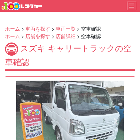
ホーム
>
車両を探す
>
車両一覧
> 空車確認
ホーム
>
店舗を探す
>
店舗詳細
> 空車確認
スズキ キャリートラックの空
車確認
Previous
Next