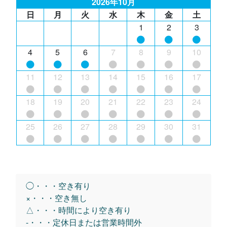
2026年10月
日
月
火
水
木
金
土
1
2
3
4
5
6
7
8
9
10
11
12
13
14
15
16
17
18
19
20
21
22
23
24
25
26
27
28
29
30
31
◯・・・空き有り
×・・・空き無し
△・・・時間により空き有り
-・・・定休日または営業時間外