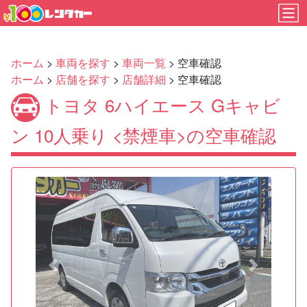
ホーム
>
車両を探す
>
車両一覧
> 空車確認
ホーム
>
店舗を探す
>
店舗詳細
> 空車確認
トヨタ 6ハイエース Gキャビ
ン 10人乗り <禁煙車>の空車確認
Previous
Next