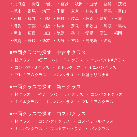
北海道
青森
岩手
宮城
秋田
山形
福島
茨城
栃木
群馬
埼玉
千葉
東京
神奈川
新潟
富山
石川
福井
山梨
長野
岐阜
静岡
愛知
三重
滋賀
京都
大阪
兵庫
奈良
和歌山
鳥取
島根
岡山
広島
山口
徳島
香川
愛媛
高知
福岡
佐賀
長崎
熊本
大分
宮崎
鹿児島
沖縄
■車両クラスで探す：中古車クラス
軽クラス
軽VT（バントラ）クラス
コンパクトAクラス
コンパクトBクラス
ミドルクラス
ミニバンクラス
プレミアムクラス
バンクラス
店舗オリジナル
■車両クラスで探す：新車クラス
軽クラス
軽VT（バントラ）クラス
コンパクトクラス
ミドルクラス
ミニバンクラス
プレミアムクラス
■車両クラスで探す：コスパクラス
軽クラス
コンパクトクラス
コスパミドルクラス
ミニバンクラス
プレミアムクラス
バンクラス