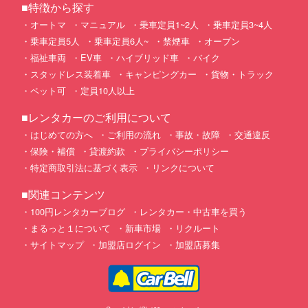
■特徴から探す
オートマ
マニュアル
乗車定員1~2人
乗車定員3~4人
乗車定員5人
乗車定員6人~
禁煙車
オープン
福祉車両
EV車
ハイブリッド車
バイク
スタッドレス装着車
キャンピングカー
貨物・トラック
ペット可
定員10人以上
■レンタカーのご利用について
はじめての方へ
ご利用の流れ
事故・故障
交通違反
保険・補償
貸渡約款
プライバシーポリシー
特定商取引法に基づく表示
リンクについて
■関連コンテンツ
100円レンタカーブログ
レンタカー・中古車を買う
まるっと１について
新車市場
リクルート
サイトマップ
加盟店ログイン
加盟店募集