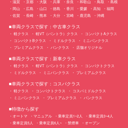
滋賀
京都
大阪
兵庫
奈良
和歌山
鳥取
島根
岡山
広島
山口
徳島
香川
愛媛
高知
福岡
佐賀
長崎
熊本
大分
宮崎
鹿児島
沖縄
■車両クラスで探す：中古車クラス
軽クラス
軽VT（バントラ）クラス
コンパクトAクラス
コンパクトBクラス
ミドルクラス
ミニバンクラス
プレミアムクラス
バンクラス
店舗オリジナル
■車両クラスで探す：新車クラス
軽クラス
軽VT（バントラ）クラス
コンパクトクラス
ミドルクラス
ミニバンクラス
プレミアムクラス
■車両クラスで探す：コスパクラス
軽クラス
コンパクトクラス
コスパミドルクラス
ミニバンクラス
プレミアムクラス
バンクラス
■特徴から探す
オートマ
マニュアル
乗車定員1~2人
乗車定員3~4人
乗車定員5人
乗車定員6人~
禁煙車
オープン