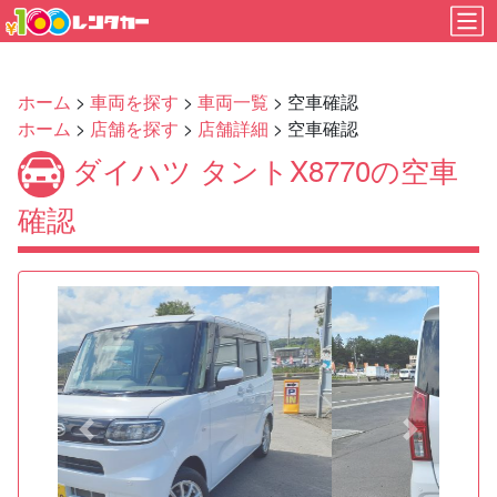
ホーム
>
車両を探す
>
車両一覧
> 空車確認
ホーム
>
店舗を探す
>
店舗詳細
> 空車確認
ダイハツ タントX8770の空車
確認
Previous
Next