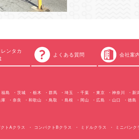
円レンタカ
よくある質問
会社案
は
福島
茨城
栃木
群馬
埼玉
千葉
東京
神奈川
新
兵庫
奈良
和歌山
鳥取
島根
岡山
広島
山口
徳島
クトAクラス
コンパクトBクラス
ミドルクラス
ミニバンク