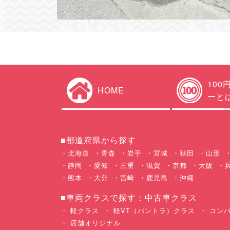
100
HOME
ーと
■都道府県から探す
北海道
青森
岩手
宮城
秋田
山形
静岡
愛知
三重
滋賀
京都
大阪
熊本
大分
宮崎
鹿児島
沖縄
■車両クラスで探す：中古車クラス
軽クラス
軽VT（バントラ）クラス
コンパ
店舗オリジナル