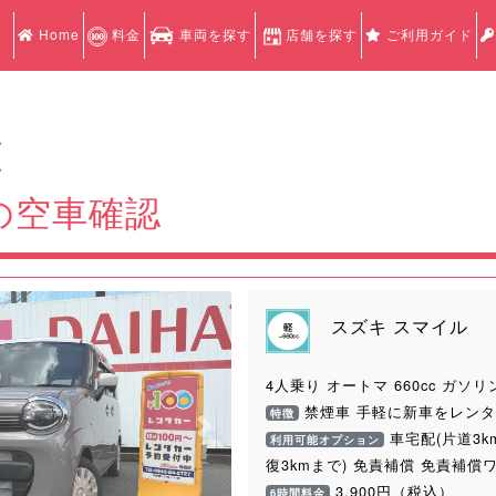
Home
料金
車両を探す
店舗を探す
ご利用ガイド
認
認
の空車確認
スズキ スマイル
4人乗り オートマ 660cc ガソリ
禁煙車 手軽に新車をレンタ
特徴
Next
車宅配(片道3k
利用可能オプション
復3kmまで) 免責補償 免責補償
3,900円（税込）
6時間料金