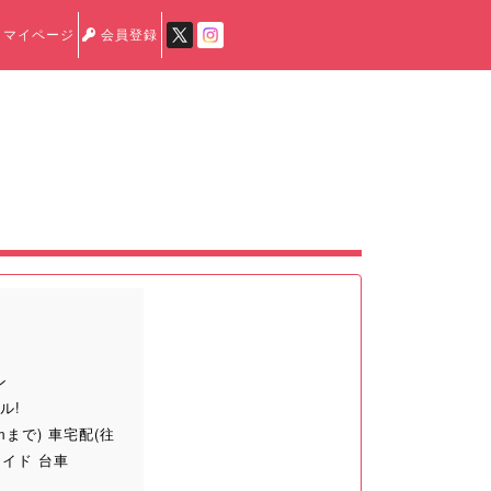
マイページ
会員登録
ン
ル!
mまで) 車宅配(往
ワイド 台車