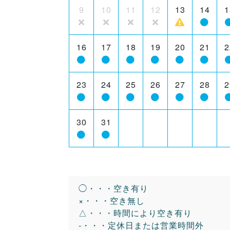
9
10
11
12
13
14
1
16
17
18
19
20
21
2
23
24
25
26
27
28
2
30
31
◯・・・空き有り
×・・・空き無し
△・・・時間により空き有り
-・・・定休日または営業時間外