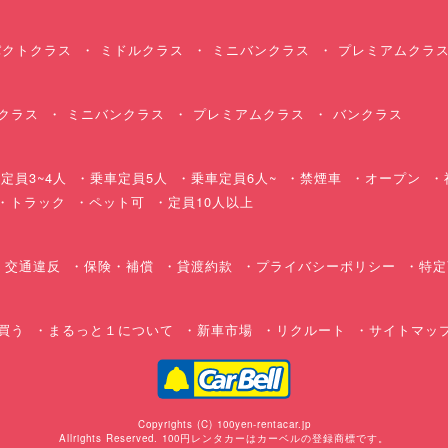
クトクラス
ミドルクラス
ミニバンクラス
プレミアムクラ
クラス
ミニバンクラス
プレミアムクラス
バンクラス
定員3~4人
乗車定員5人
乗車定員6人~
禁煙車
オープン
・トラック
ペット可
定員10人以上
交通違反
保険・補償
貸渡約款
プライバシーポリシー
特定
買う
まるっと１について
新車市場
リクルート
サイトマッ
Copyrights (C) 100yen-rentacar.jp
Allrights Reserved. 100円レンタカーはカーベルの登録商標です。