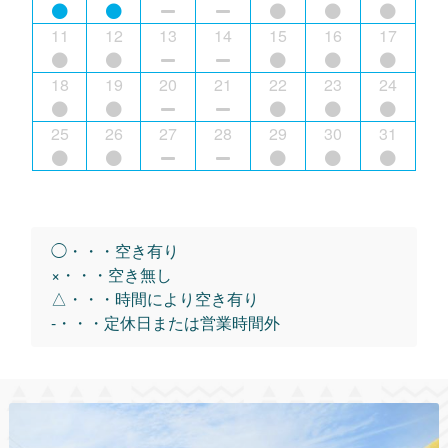
11
12
13
14
15
16
17
18
19
20
21
22
23
24
25
26
27
28
29
30
31
◯・・・空き有り
×・・・空き無し
△・・・時間により空き有り
-・・・定休日または営業時間外