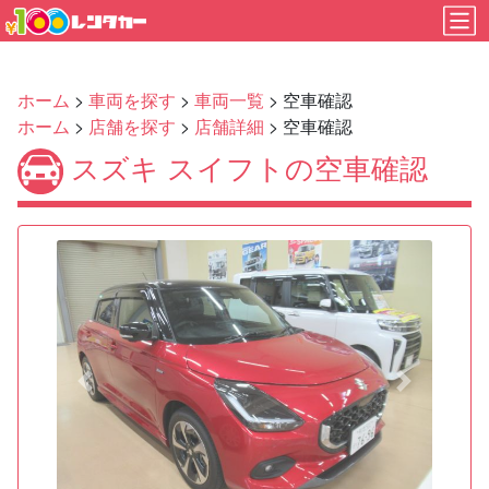
ホーム
>
車両を探す
>
車両一覧
> 空車確認
ホーム
>
店舗を探す
>
店舗詳細
> 空車確認
スズキ スイフトの空車確認
Previous
Next