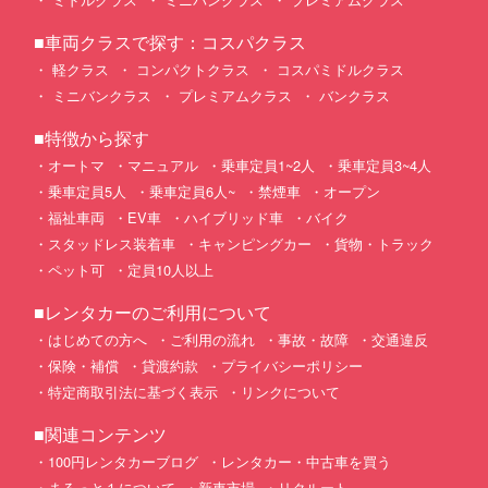
■車両クラスで探す：コスパクラス
軽クラス
コンパクトクラス
コスパミドルクラス
ミニバンクラス
プレミアムクラス
バンクラス
■特徴から探す
オートマ
マニュアル
乗車定員1~2人
乗車定員3~4人
乗車定員5人
乗車定員6人~
禁煙車
オープン
福祉車両
EV車
ハイブリッド車
バイク
スタッドレス装着車
キャンピングカー
貨物・トラック
ペット可
定員10人以上
■レンタカーのご利用について
はじめての方へ
ご利用の流れ
事故・故障
交通違反
保険・補償
貸渡約款
プライバシーポリシー
特定商取引法に基づく表示
リンクについて
■関連コンテンツ
100円レンタカーブログ
レンタカー・中古車を買う
まるっと１について
新車市場
リクルート