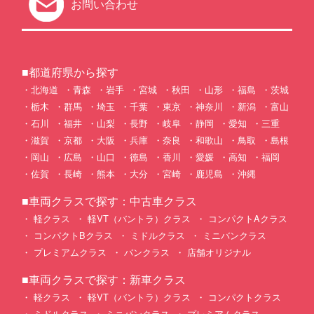
お問い合わせ
■都道府県から探す
北海道
青森
岩手
宮城
秋田
山形
福島
茨城
栃木
群馬
埼玉
千葉
東京
神奈川
新潟
富山
石川
福井
山梨
長野
岐阜
静岡
愛知
三重
滋賀
京都
大阪
兵庫
奈良
和歌山
鳥取
島根
岡山
広島
山口
徳島
香川
愛媛
高知
福岡
佐賀
長崎
熊本
大分
宮崎
鹿児島
沖縄
■車両クラスで探す：中古車クラス
軽クラス
軽VT（バントラ）クラス
コンパクトAクラス
コンパクトBクラス
ミドルクラス
ミニバンクラス
プレミアムクラス
バンクラス
店舗オリジナル
■車両クラスで探す：新車クラス
軽クラス
軽VT（バントラ）クラス
コンパクトクラス
ミドルクラス
ミニバンクラス
プレミアムクラス