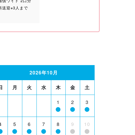
補償ワイド 2口分
料送迎※3人まで
2026年10月
日
月
火
水
木
金
土
1
2
3
4
5
6
7
8
9
10