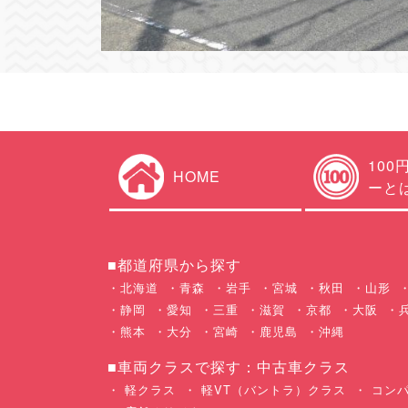
100
HOME
ーと
■都道府県から探す
北海道
青森
岩手
宮城
秋田
山形
静岡
愛知
三重
滋賀
京都
大阪
熊本
大分
宮崎
鹿児島
沖縄
■車両クラスで探す：中古車クラス
軽クラス
軽VT（バントラ）クラス
コンパ