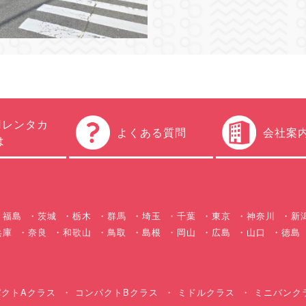
円レンタカ
よくある質問
会社案
は
福島
茨城
栃木
群馬
埼玉
千葉
東京
神奈川
新
兵庫
奈良
和歌山
鳥取
島根
岡山
広島
山口
徳島
クトAクラス
コンパクトBクラス
ミドルクラス
ミニバンク