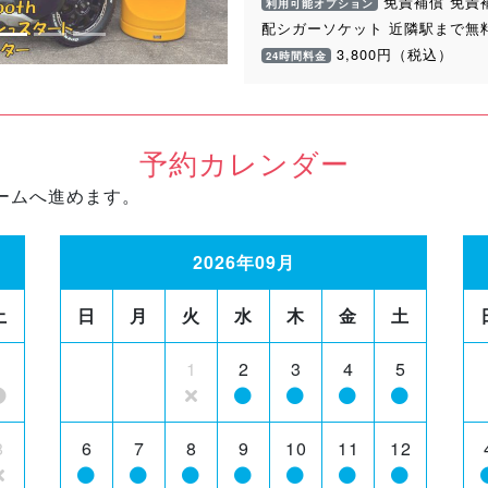
免責補償 免責
利用可能オプション
配シガーソケット 近隣駅まで無
3,800円（税込）
24時間料金
予約カレンダー
ームへ進めます。
2026年09月
土
日
月
火
水
木
金
土
1
1
2
3
4
5
8
6
7
8
9
10
11
12