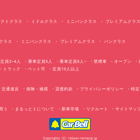
クトクラス
ミドルクラス
ミニバンクラス
プレミアムクラ
クラス
ミニバンクラス
プレミアムクラス
バンクラス
定員3~4人
乗車定員5人
乗車定員6人~
禁煙車
オープン
・トラック
ペット可
定員10人以上
交通違反
保険・補償
貸渡約款
プライバシーポリシー
特定
買う
まるっと１について
新車市場
リクルート
サイトマッ
Copyrights (C) 100yen-rentacar.jp