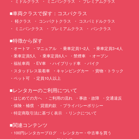
ミドルクラス
ミニバンクラス
プレミアムクラス
■車両クラスで探す：コスパクラス
軽クラス
コンパクトクラス
コスパミドルクラス
ミニバンクラス
プレミアムクラス
バンクラス
■特徴から探す
オートマ
マニュアル
乗車定員1~2人
乗車定員3~4人
乗車定員5人
乗車定員6人~
禁煙車
オープン
福祉車両
EV車
ハイブリッド車
バイク
スタッドレス装着車
キャンピングカー
貨物・トラック
ペット可
定員10人以上
■レンタカーのご利用について
はじめての方へ
ご利用の流れ
事故・故障
交通違反
保険・補償
貸渡約款
プライバシーポリシー
特定商取引法に基づく表示
リンクについて
■関連コンテンツ
100円レンタカーブログ
レンタカー・中古車を買う