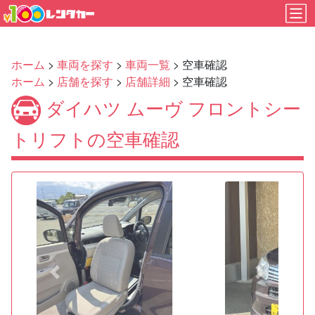
ホーム
>
車両を探す
>
車両一覧
> 空車確認
ホーム
>
店舗を探す
>
店舗詳細
> 空車確認
ダイハツ ムーヴ フロントシー
トリフトの空車確認
Previous
Next