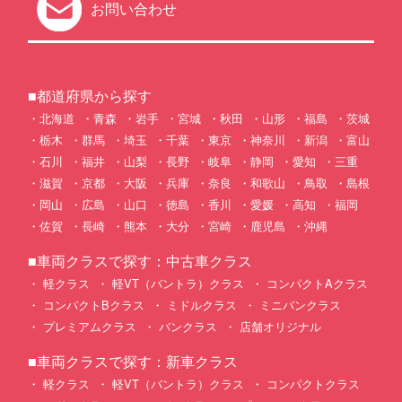
お問い合わせ
■都道府県から探す
北海道
青森
岩手
宮城
秋田
山形
福島
茨城
栃木
群馬
埼玉
千葉
東京
神奈川
新潟
富山
石川
福井
山梨
長野
岐阜
静岡
愛知
三重
滋賀
京都
大阪
兵庫
奈良
和歌山
鳥取
島根
岡山
広島
山口
徳島
香川
愛媛
高知
福岡
佐賀
長崎
熊本
大分
宮崎
鹿児島
沖縄
■車両クラスで探す：中古車クラス
軽クラス
軽VT（バントラ）クラス
コンパクトAクラス
コンパクトBクラス
ミドルクラス
ミニバンクラス
プレミアムクラス
バンクラス
店舗オリジナル
■車両クラスで探す：新車クラス
軽クラス
軽VT（バントラ）クラス
コンパクトクラス