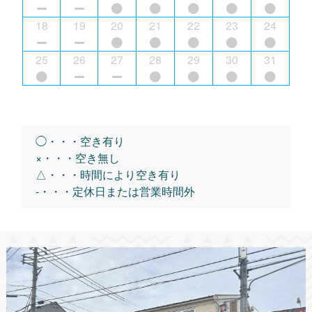
18
19
20
21
22
23
24
25
26
27
28
29
30
31
◯・・・空き有り
×・・・空き無し
△・・・時間により空き有り
-・・・定休日または営業時間外