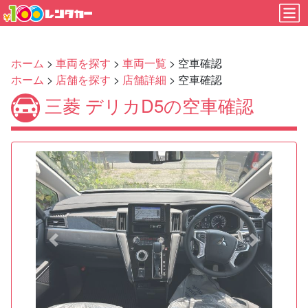
ホーム
>
車両を探す
>
車両一覧
> 空車確認
ホーム
>
店舗を探す
>
店舗詳細
> 空車確認
三菱 デリカD5の空車確認
Previous
Next