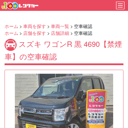
ホーム
>
車両を探す
>
車両一覧
> 空車確認
ホーム
>
店舗を探す
>
店舗詳細
> 空車確認
スズキ ワゴンR 黒 4690【禁煙
車】の空車確認
Previous
Next