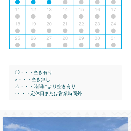
11
12
13
14
15
16
17
18
19
20
21
22
23
24
25
26
27
28
29
30
31
◯・・・空き有り
×・・・空き無し
△・・・時間により空き有り
-・・・定休日または営業時間外