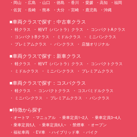
岡山
広島
山口
徳島
香川
愛媛
高知
福岡
佐賀
長崎
熊本
大分
宮崎
鹿児島
沖縄
■車両クラスで探す：中古車クラス
軽クラス
軽VT（バントラ）クラス
コンパクトAクラス
コンパクトBクラス
ミドルクラス
ミニバンクラス
プレミアムクラス
バンクラス
店舗オリジナル
■車両クラスで探す：新車クラス
軽クラス
軽VT（バントラ）クラス
コンパクトクラス
ミドルクラス
ミニバンクラス
プレミアムクラス
■車両クラスで探す：コスパクラス
軽クラス
コンパクトクラス
コスパミドルクラス
ミニバンクラス
プレミアムクラス
バンクラス
■特徴から探す
オートマ
マニュアル
乗車定員1~2人
乗車定員3~4人
乗車定員5人
乗車定員6人~
禁煙車
オープン
福祉車両
EV車
ハイブリッド車
バイク