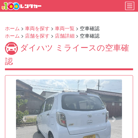
ホーム
>
車両を探す
>
車両一覧
> 空車確認
ホーム
>
店舗を探す
>
店舗詳細
> 空車確認
ダイハツ ミライースの空車確
認
Previous
Next