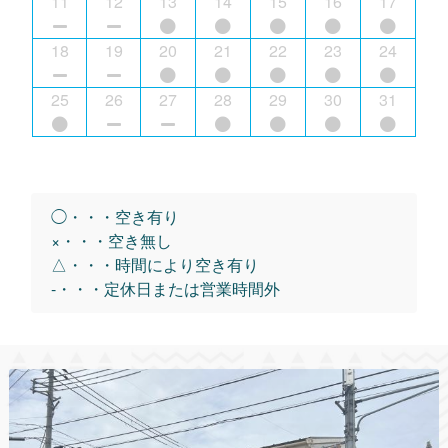
11
12
13
14
15
16
17
18
19
20
21
22
23
24
25
26
27
28
29
30
31
◯・・・空き有り
×・・・空き無し
△・・・時間により空き有り
-・・・定休日または営業時間外