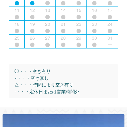
11
12
13
14
15
16
17
18
19
20
21
22
23
24
25
26
27
28
29
30
31
◯・・・空き有り
×・・・空き無し
△・・・時間により空き有り
-・・・定休日または営業時間外