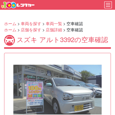
ホーム
>
車両を探す
>
車両一覧
> 空車確認
ホーム
>
店舗を探す
>
店舗詳細
> 空車確認
スズキ アルト3392の空車確認
Previous
Next