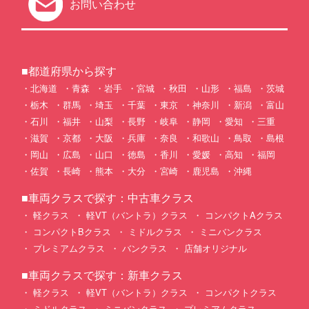
お問い合わせ
■都道府県から探す
北海道
青森
岩手
宮城
秋田
山形
福島
茨城
栃木
群馬
埼玉
千葉
東京
神奈川
新潟
富山
石川
福井
山梨
長野
岐阜
静岡
愛知
三重
滋賀
京都
大阪
兵庫
奈良
和歌山
鳥取
島根
岡山
広島
山口
徳島
香川
愛媛
高知
福岡
佐賀
長崎
熊本
大分
宮崎
鹿児島
沖縄
■車両クラスで探す：中古車クラス
軽クラス
軽VT（バントラ）クラス
コンパクトAクラス
コンパクトBクラス
ミドルクラス
ミニバンクラス
プレミアムクラス
バンクラス
店舗オリジナル
■車両クラスで探す：新車クラス
軽クラス
軽VT（バントラ）クラス
コンパクトクラス
ミドルクラス
ミニバンクラス
プレミアムクラス