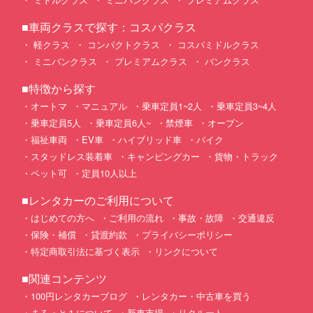
■車両クラスで探す：コスパクラス
軽クラス
コンパクトクラス
コスパミドルクラス
ミニバンクラス
プレミアムクラス
バンクラス
■特徴から探す
オートマ
マニュアル
乗車定員1~2人
乗車定員3~4人
乗車定員5人
乗車定員6人~
禁煙車
オープン
福祉車両
EV車
ハイブリッド車
バイク
スタッドレス装着車
キャンピングカー
貨物・トラック
ペット可
定員10人以上
■レンタカーのご利用について
はじめての方へ
ご利用の流れ
事故・故障
交通違反
保険・補償
貸渡約款
プライバシーポリシー
特定商取引法に基づく表示
リンクについて
■関連コンテンツ
100円レンタカーブログ
レンタカー・中古車を買う
まるっと１について
新車市場
リクルート