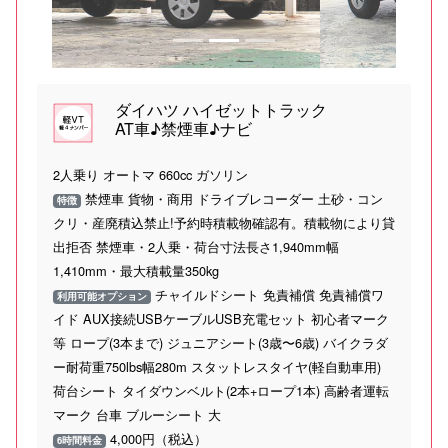
ダイハツ ハイゼットトラック
AT車♪禁煙車♪ナビ
2人乗り オートマ 660cc ガソリン
禁煙車 貨物・商用 ドライブレコーダー 土砂・コン
特徴
クリ・産廃積込禁止!予約時積載物確認有。積載物により貸
出拒否 禁煙車・2人乗・荷台寸法長さ1,940mm幅
1,410mm・最大積載量350kg
チャイルドシート 免責補償 免責補償ワ
利用可能オプション
イド AUX接続USBケーブルUSB充電セット 初心者マーク
等 ロープ(3本まで) ジュニアシート(3歳〜6歳) バイクラダ
ー耐荷重750lbs幅280m スタットレスタイヤ(軽自動車用)
荷台シート タイダウンベルト(2本+ロープ1本) 高齢者運転
マーク 台車 ブルーシート 大
4,000円（税込）
6時間料金