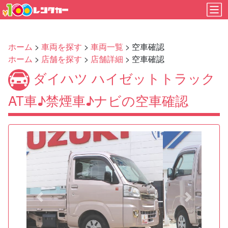
ホーム
>
車両を探す
>
車両一覧
> 空車確認
ホーム
>
店舗を探す
>
店舗詳細
> 空車確認
ダイハツ ハイゼットトラック
AT車♪禁煙車♪ナビの空車確認
Previous
Next