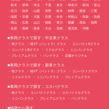
栃木
群馬
埼玉
千葉
東京
神奈川
新潟
富山
石川
福井
山梨
長野
岐阜
静岡
愛知
三重
滋賀
京都
大阪
兵庫
奈良
和歌山
鳥取
島根
岡山
広島
山口
徳島
香川
愛媛
高知
福岡
佐賀
長崎
熊本
大分
宮崎
鹿児島
沖縄
■車両クラスで探す：中古車クラス
軽クラス
軽VT（バントラ）クラス
コンパクトAクラス
コンパクトBクラス
ミドルクラス
ミニバンクラス
プレミアムクラス
バンクラス
店舗オリジナル
■車両クラスで探す：新車クラス
軽クラス
軽VT（バントラ）クラス
コンパクトクラス
ミドルクラス
ミニバンクラス
プレミアムクラス
■車両クラスで探す：コスパクラス
軽クラス
コンパクトクラス
コスパミドルクラス
ミニバンクラス
プレミアムクラス
バンクラス
■特徴から探す