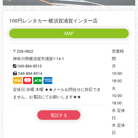
100円レンタカー 横須賀浦賀インター店
MAP
〒239-0822
営業時
神奈川県横須賀市浦賀1-14-1
間
046-884-8513
月
046-884-8514
10:00-
18:00
火
定休日:水曜 木曜 ★★メールお問合せに対応でき
10:00-
ません。お電話にてお願いします★★
18:00
水
定休
電話する
日
木
定休
日