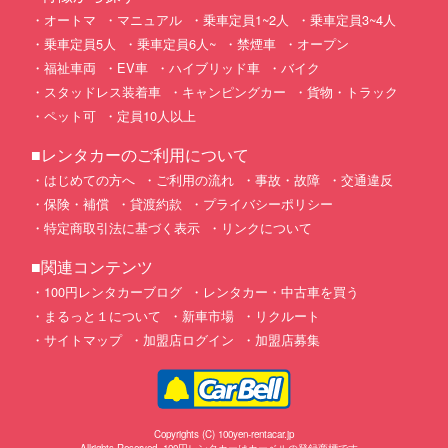
オートマ
マニュアル
乗車定員1~2人
乗車定員3~4人
乗車定員5人
乗車定員6人~
禁煙車
オープン
福祉車両
EV車
ハイブリッド車
バイク
スタッドレス装着車
キャンピングカー
貨物・トラック
ペット可
定員10人以上
■レンタカーのご利用について
はじめての方へ
ご利用の流れ
事故・故障
交通違反
保険・補償
貸渡約款
プライバシーポリシー
特定商取引法に基づく表示
リンクについて
■関連コンテンツ
100円レンタカーブログ
レンタカー・中古車を買う
まるっと１について
新車市場
リクルート
サイトマップ
加盟店ログイン
加盟店募集
Copyrights (C) 100yen-rentacar.jp
Allrights Reserved. 100円レンタカーはカーベルの登録商標です。