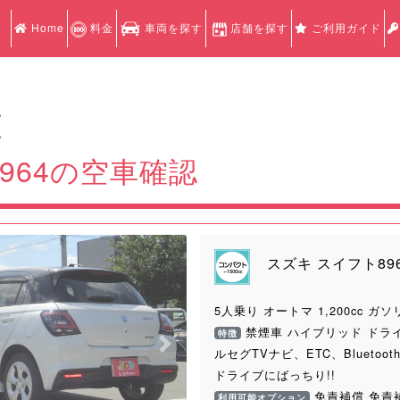
Home
料金
車両を探す
店舗を探す
ご利用ガイド
認
認
964の空車確認
スズキ スイフト89
5人乗り オートマ 1,200cc ガソ
禁煙車 ハイブリッド ドラ
特徴
Next
ルセグTVナビ、ETC、Blueto
ドライブにばっちり!!
免責補償 免責
利用可能オプション