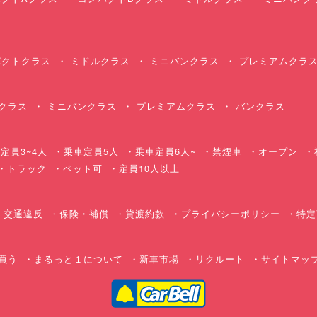
クトクラス
ミドルクラス
ミニバンクラス
プレミアムクラ
クラス
ミニバンクラス
プレミアムクラス
バンクラス
定員3~4人
乗車定員5人
乗車定員6人~
禁煙車
オープン
・トラック
ペット可
定員10人以上
交通違反
保険・補償
貸渡約款
プライバシーポリシー
特定
買う
まるっと１について
新車市場
リクルート
サイトマッ