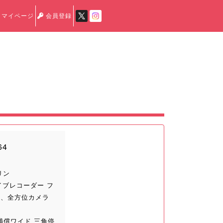
マイページ
会員登録
64
リン
イブレコーダー フ
oth、全方位カメラ
補償ワイド 三角停