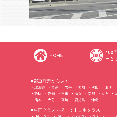
100
HOME
ーと
■都道府県から探す
北海道
青森
岩手
宮城
秋田
山形
静岡
愛知
三重
滋賀
京都
大阪
熊本
大分
宮崎
鹿児島
沖縄
■車両クラスで探す：中古車クラス
軽クラス
軽VT（バントラ）クラス
コンパ