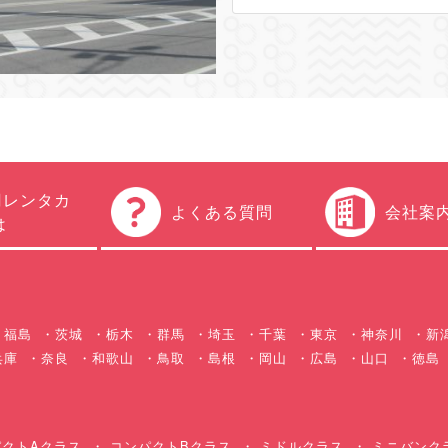
円レンタカ
よくある質問
会社案
は
福島
茨城
栃木
群馬
埼玉
千葉
東京
神奈川
新
兵庫
奈良
和歌山
鳥取
島根
岡山
広島
山口
徳島
クトAクラス
コンパクトBクラス
ミドルクラス
ミニバンク