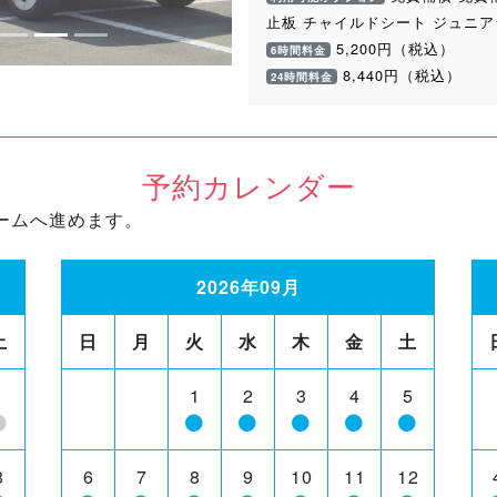
止板 チャイルドシート ジュニ
5,200円（税込）
6時間料金
8,440円（税込）
24時間料金
予約カレンダー
ームへ進めます。
2026年09月
土
日
月
火
水
木
金
土
1
1
2
3
4
5
8
6
7
8
9
10
11
12